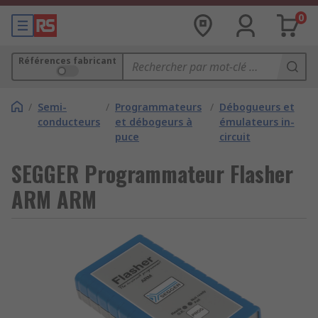
0
Références fabricant
/
Semi-
/
Programmateurs
/
Débogueurs et
conducteurs
et débogeurs à
émulateurs in-
puce
circuit
SEGGER Programmateur Flasher
ARM ARM