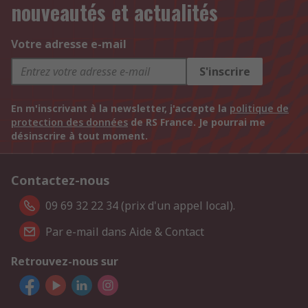
nouveautés et actualités
Votre adresse e-mail
S'inscrire
En m'inscrivant à la newsletter, j'accepte la
politique de
protection des données
de RS France. Je pourrai me
désinscrire à tout moment.
Contactez-nous
09 69 32 22 34 (prix d'un appel local).
Par e-mail dans Aide & Contact
Retrouvez-nous sur