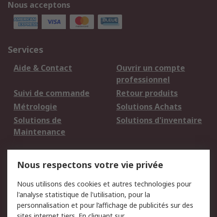
Nous acceptons
Services
Aide & Contact
Ouvrir un compte
professionnel
Suivi de commande
Retour produits
Métrologie
Solutions Achats
Solutions de
Solutions d'inventaire
Maintenance
Mentions Légales
Nous respectons votre vie privée
Conditions d'utilisation
Politique de cookies
Nous utilisons des cookies et autres technologies pour
du site
l'analyse statistique de l'utilisation, pour la
Politique de protection
Sécurité des E-mails
personnalisation et pour l’affichage de publicités sur des
des données - Mise à
sites internet tiers. En cliquant sur