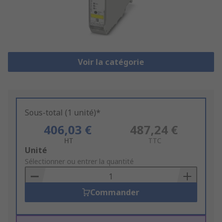
Voir la catégorie
Sous-total (1 unité)*
406,03 €
487,24 €
HT
TTC
Add
Unité
to
Sélectionner ou entrer la quantité
Basket
Commander