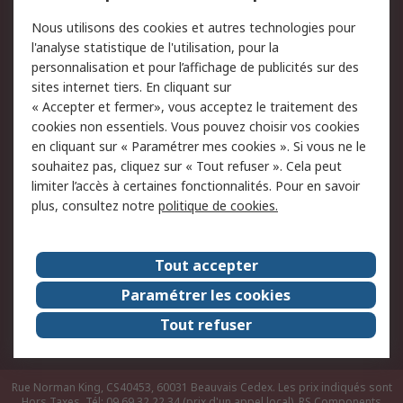
Conditions d'utilisation
Politique de cookies
Nous utilisons des cookies et autres technologies pour
du site
l'analyse statistique de l'utilisation, pour la
Politique de protection
Sécurité des E-mails
personnalisation et pour l’affichage de publicités sur des
des données - Mise à
sites internet tiers. En cliquant sur
jour
« Accepter et fermer», vous acceptez le traitement des
Conditions générales
Politique anti-
cookies non essentiels. Vous pouvez choisir vos cookies
de vente
corruption
en cliquant sur « Paramétrer mes cookies ». Si vous ne le
souhaitez pas, cliquez sur « Tout refuser ». Cela peut
Campagnes marketing
limiter l’accès à certaines fonctionnalités. Pour en savoir
plus, consultez notre
politique de cookies.
A propos de RS
A propos de RS France
Evénements
Tout accepter
Le groupe RS Group Plc
Presse
Paramétrer les cookies
RS dans le monde
Démarche RSE
Tout refuser
Nous rejoindre
RS Particuliers
Rue Norman King, CS40453, 60031 Beauvais Cedex. Les prix indiqués sont
Hors Taxes. Tél: 09 69 32 22 34 (prix d'un appel local).
RS Components