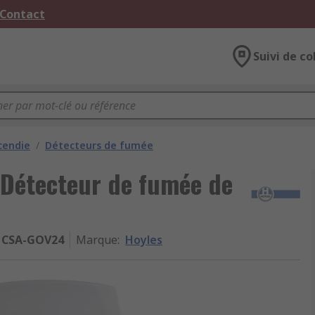
 Contact
Suivi de co
cendie
/
Détecteurs de fumée
 Détecteur de fumée de
CSA-GOV24
Marque
:
Hoyles