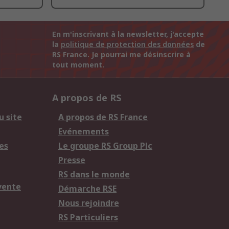
En m'inscrivant à la newsletter, j'accepte
la
politique de protection des données
de
RS France. Je pourrai me désinscrire à
tout moment.
A propos de RS
u site
A propos de RS France
Evénements
es
Le groupe RS Group Plc
Presse
RS dans le monde
vente
Démarche RSE
Nous rejoindre
RS Particuliers