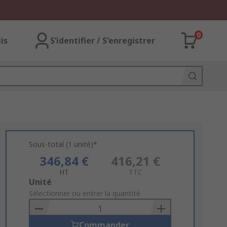
0
lis
S’identifier / S'enregistrer
Sous-total (1 unité)*
346,84 €
416,21 €
HT
TTC
Add
Unité
to
Sélectionner ou entrer la quantité
Basket
Commander