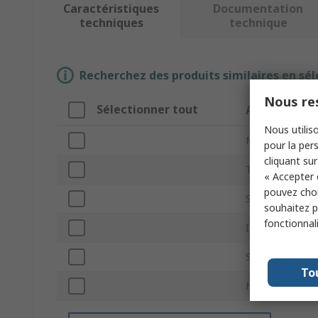
Caractéristiques
Documentation
techniques
technique
Recherchez des produits similaires en sél
Nous res
Sélectionner tout
Attribut
Nous utiliso
Marque
pour la pers
cliquant sur
Type de produi
« Accepter 
pouvez choi
Sous type
souhaitez pa
fonctionnal
Indicateur de p
Source d'alimen
To
Normes/homol