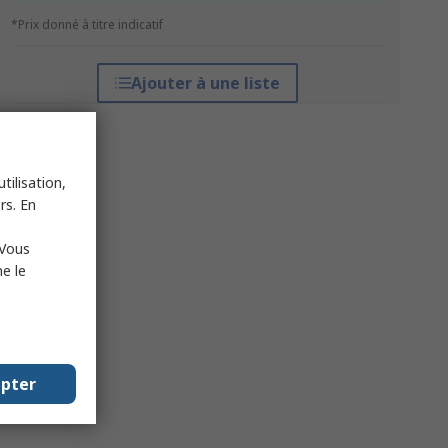
*Prix donné à titre indicatif
Ajouter à une liste
tilisation,
rs. En
 Vous
e le
epter