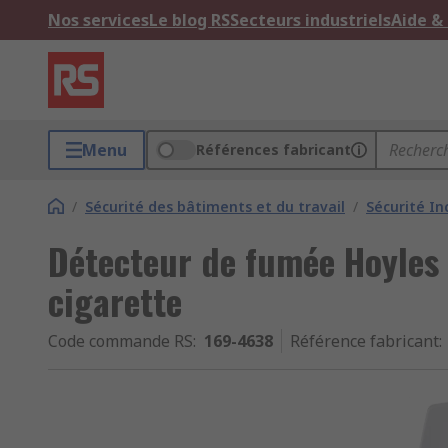
Nos services
Le blog RS
Secteurs industriels
Aide &
Menu
Références fabricant
/
Sécurité des bâtiments et du travail
/
Sécurité In
Détecteur de fumée Hoyles
cigarette
Code commande RS
:
169-4638
Référence fabricant
: