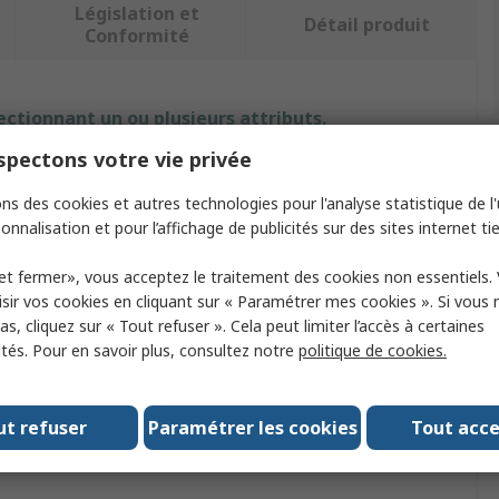
Législation et
Détail produit
Conformité
ectionnant un ou plusieurs attributs.
pectons votre vie privée
Valeur
ns des cookies et autres technologies pour l'analyse statistique de l'u
Hoyles
onnalisation et pour l’affichage de publicités sur des sites internet tie
t
Détecteur de fumée
et fermer», vous acceptez le traitement des cookies non essentiels.
sir vos cookies en cliquant sur « Paramétrer mes cookies ». Si vous n
Détecteur de fumée de cigarette
s, cliquez sur « Tout refuser ». Cela peut limiter l’accès à certaines
ités. Pour en savoir plus, consultez notre
politique de cookies.
uissance
Non
tation
Batterie
ut refuser
Paramétrer les cookies
Tout acc
ogations
No