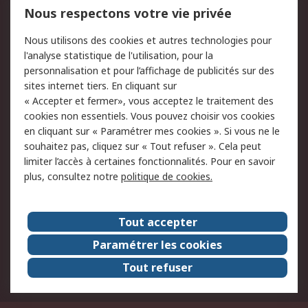
Mentions Légales
Nous respectons votre vie privée
Conditions d'utilisation
Politique de cookies
Nous utilisons des cookies et autres technologies pour
du site
l'analyse statistique de l'utilisation, pour la
Politique de protection
Sécurité des E-mails
personnalisation et pour l’affichage de publicités sur des
des données - Mise à
sites internet tiers. En cliquant sur
jour
« Accepter et fermer», vous acceptez le traitement des
Conditions générales
Politique anti-
cookies non essentiels. Vous pouvez choisir vos cookies
de vente
corruption
en cliquant sur « Paramétrer mes cookies ». Si vous ne le
souhaitez pas, cliquez sur « Tout refuser ». Cela peut
Campagnes marketing
limiter l’accès à certaines fonctionnalités. Pour en savoir
plus, consultez notre
politique de cookies.
A propos de RS
A propos de RS France
Evénements
Tout accepter
Le groupe RS Group Plc
Presse
Paramétrer les cookies
RS dans le monde
Démarche RSE
Tout refuser
Nous rejoindre
RS Particuliers