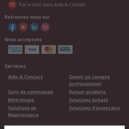
Par e-mail dans Aide & Contact
Retrouvez-nous sur
Nous acceptons
Services
Aide & Contact
Ouvrir un compte
professionnel
Suivi de commande
Retour produits
Métrologie
Solutions Achats
Solutions de
Solutions d'inventaire
Maintenance