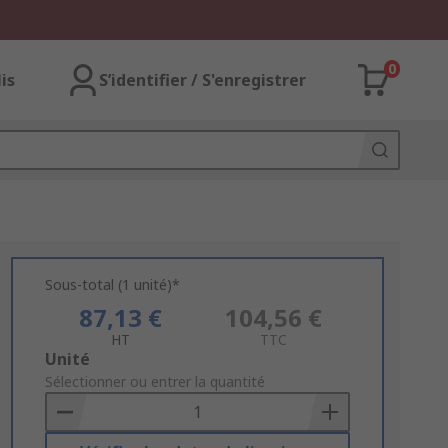
0
lis
S’identifier / S'enregistrer
Sous-total (1 unité)*
87,13 €
104,56 €
HT
TTC
Add
Unité
to
Sélectionner ou entrer la quantité
Basket