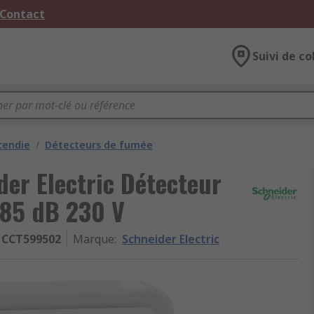
 Contact
Suivi de co
cendie
/
Détecteurs de fumée
er Electric Détecteur
 85 dB 230 V
CCT599502
Marque
:
Schneider Electric