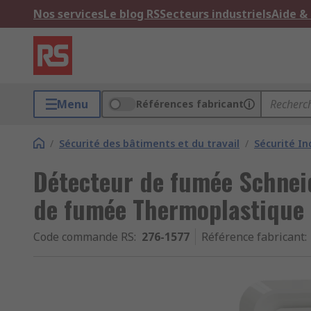
Nos services
Le blog RS
Secteurs industriels
Aide &
Menu
Références fabricant
/
Sécurité des bâtiments et du travail
/
Sécurité In
Détecteur de fumée Schneid
de fumée Thermoplastique
Code commande RS
:
276-1577
Référence fabricant
: