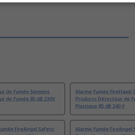
ur de fumée Siemens
Alarme fumée FireHawk 
ur de fumée 85 dB 230V
Products Détecteur de 
Plastique 85 dB 240 V
fumée FireAngel Safety
Alarme fumée FireAngel 