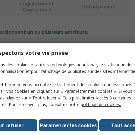
Législation et
Détail produit
Conformité
ectionnant un ou plusieurs attributs.
t
Valeur
pectons votre vie privée
Schneider Electric
ns des cookies et autres technologies pour l'analyse statistique de l'u
onnalisation et pour l’affichage de publicités sur des sites internet tie
roduit
Détecteur de fumée
Détecteur de fumée
et fermer», vous acceptez le traitement des cookies non essentiels.
sir vos cookies en cliquant sur « Paramétrer mes cookies ». Si vous n
 son
85dB
s, cliquez sur « Tout refuser ». Cela peut limiter l’accès à certaines
ités. Pour en savoir plus, consultez notre
politique de cookies.
Thermoplastique
ur
115mm
ut refuser
Paramétrer les cookies
Tout acc
omologations
REACH, CE, RoHS