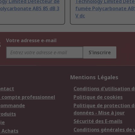
ogy Limited Détecteur de
Technology Limited Déte
olycarbonate ABS 85 dB 3
fumée Polycarbonate ABS
V dc
s
Votre adresse e-mail
S'inscrire
Mentions Légales
ontact
Conditions d'utilisation d
n compte professionnel
Politique de cookies
 commande
Politique de protection d
données - Mise à jour
roduits
Sécurité des E-mails
ie
Conditions générales de 
s Achats