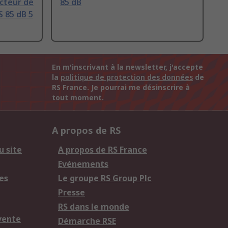
cteur de
85 dB
 85 dB 5
En m'inscrivant à la newsletter, j'accepte
la
politique de protection des données
de
RS France. Je pourrai me désinscrire à
tout moment.
A propos de RS
u site
A propos de RS France
Evénements
es
Le groupe RS Group Plc
Presse
RS dans le monde
vente
Démarche RSE