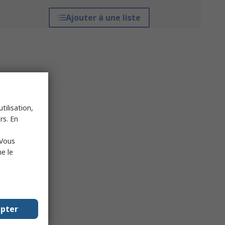
Ajouter à une liste
tilisation,
rs. En
 Vous
e le
epter