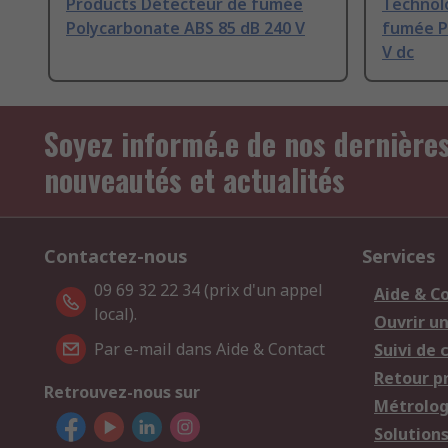
Products Détecteur de fumée
Technol
Polycarbonate ABS 85 dB 240 V
fumée P
V dc
Soyez informé.e de nos dernière
nouveautés et actualités
Contactez-nous
Services
09 69 32 22 34 (prix d'un appel
Aide & C
local).
Ouvrir u
Par e-mail dans Aide & Contact
Suivi de
Retour p
Retrouvez-nous sur
Métrolog
Solution