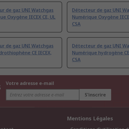
ur de gaz UNI Watchgas
Détecteur de gaz UNI W
ue Oxygène IECEX CE, UL
Numérique Oxygène IECE
CSA
ur de gaz UNI Watchgas
Détecteur de gaz UNI W
drothiophène CE IECEX,
Numérique hydrogène CE
CSA
s
Votre adresse e-mail
S'inscrire
Mentions Légales