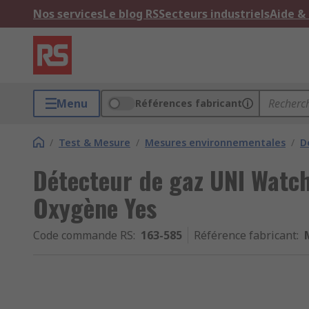
Nos services
Le blog RS
Secteurs industriels
Aide &
Menu
Références fabricant
/
Test & Mesure
/
Mesures environnementales
/
D
Détecteur de gaz UNI Wat
Oxygène Yes
Code commande RS
:
163-585
Référence fabricant
: