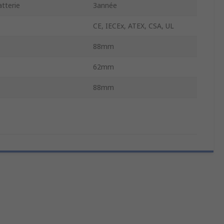
atterie
3année
CE, IECEx, ATEX, CSA, UL
88mm
62mm
88mm