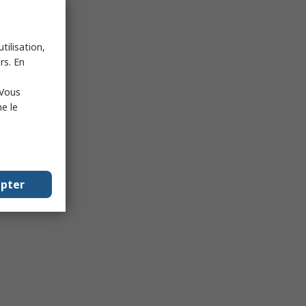
tilisation,
rs. En
 Vous
e le
epter