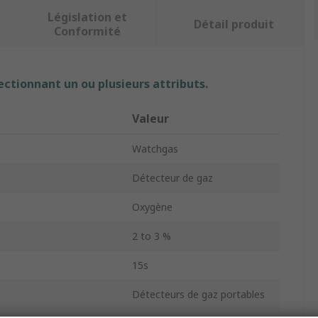
Législation et
Détail produit
Conformité
ectionnant un ou plusieurs attributs.
Valeur
Watchgas
Détecteur de gaz
Oxygène
2 to 3 %
15s
Détecteurs de gaz portables