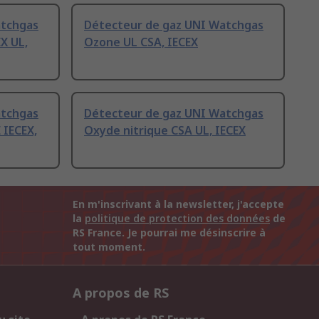
atchgas
Détecteur de gaz UNI Watchgas
X UL,
Ozone UL CSA, IECEX
atchgas
Détecteur de gaz UNI Watchgas
 IECEX,
Oxyde nitrique CSA UL, IECEX
En m'inscrivant à la newsletter, j'accepte
la
politique de protection des données
de
RS France. Je pourrai me désinscrire à
tout moment.
A propos de RS