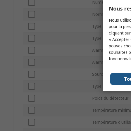
Numéro de modèle
Nous res
Normes/homologat
Nous utiliso
Type de compteur
pour la pers
cliquant sur
Type d'affichage
« Accepter 
pouvez choi
Alarme sonore
souhaitez pa
fonctionnal
Alarme visuelle
Source d'alimentati
To
Type de batterie
Poids du détecteur
Température minim
Température d'util