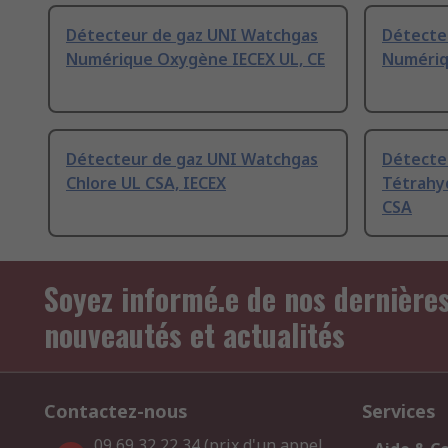
Détecteur de gaz UNI Watchgas
Détecte
Numérique Oxygène IECEX UL, CE
Numériq
Détecteur de gaz UNI Watchgas
Détecte
Chlore UL CSA, IECEX
Tétrahy
CSA
Soyez informé.e de nos dernière
nouveautés et actualités
Contactez-nous
Services
09 69 32 22 34 (prix d'un appel