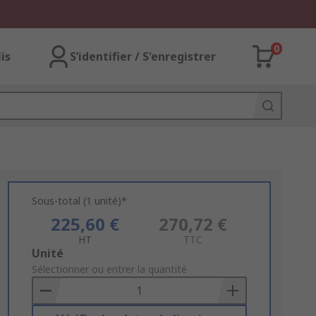
0
lis
S’identifier / S'enregistrer
Sous-total (1 unité)*
225,60 €
270,72 €
HT
TTC
Add
Unité
to
Sélectionner ou entrer la quantité
Basket