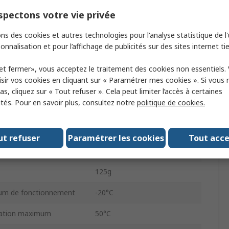
UNI
pectons votre vie privée
ions
Yes
ns des cookies et autres technologies pour l'analyse statistique de l'u
Numérique
onnalisation et pour l’affichage de publicités sur des sites internet tie
Rétroéclairage LCD
et fermer», vous acceptez le traitement des cookies non essentiels.
sir vos cookies en cliquant sur « Paramétrer mes cookies ». Si vous n
Oui
s, cliquez sur « Tout refuser ». Cela peut limiter l’accès à certaines
ités. Pour en savoir plus, consultez notre
politique de cookies.
Oui
on
Batterie lithium-ion 3,6 V
ut refuser
Paramétrer les cookies
Tout acc
Lithium
125g
um de fonctionnement
-20°C
isation maximum
50°C