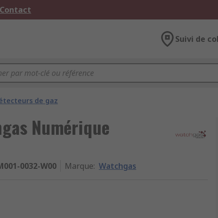
 Contact
Suivi de co
étecteurs de gaz
chgas Numérique
M001-0032-W00
Marque
:
Watchgas