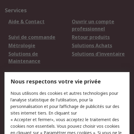
Services
Aide & Contact
Ouvrir un compte
professionnel
Suivi de commande
Retour produits
Métrologie
Solutions Achats
Solutions de
Solutions d'inventaire
Maintenance
Mentions Légales
Nous respectons votre vie privée
Conditions d'utilisation
Politique de cookies
Nous utilisons des cookies et autres technologies pour
du site
l'analyse statistique de l'utilisation, pour la
Politique de protection
Sécurité des E-mails
personnalisation et pour l’affichage de publicités sur des
des données - Mise à
sites internet tiers. En cliquant sur
jour
« Accepter et fermer», vous acceptez le traitement des
Conditions générales
Politique anti-
cookies non essentiels. Vous pouvez choisir vos cookies
de vente
corruption
en cliquant sur « Paramétrer mes cookies ». Si vous ne le