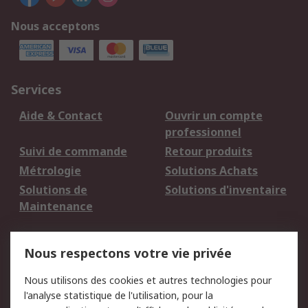
Nous acceptons
Services
Aide & Contact
Ouvrir un compte
professionnel
Suivi de commande
Retour produits
Métrologie
Solutions Achats
Solutions de
Solutions d'inventaire
Maintenance
Mentions Légales
Nous respectons votre vie privée
Conditions d'utilisation
Politique de cookies
Nous utilisons des cookies et autres technologies pour
du site
l'analyse statistique de l'utilisation, pour la
Politique de protection
Sécurité des E-mails