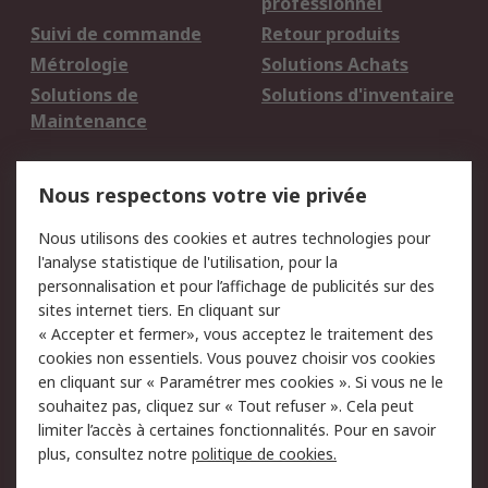
professionnel
Suivi de commande
Retour produits
Métrologie
Solutions Achats
Solutions de
Solutions d'inventaire
Maintenance
Mentions Légales
Nous respectons votre vie privée
Conditions d'utilisation
Politique de cookies
Nous utilisons des cookies et autres technologies pour
du site
l'analyse statistique de l'utilisation, pour la
Politique de protection
Sécurité des E-mails
personnalisation et pour l’affichage de publicités sur des
des données - Mise à
sites internet tiers. En cliquant sur
jour
« Accepter et fermer», vous acceptez le traitement des
Conditions générales
Politique anti-
cookies non essentiels. Vous pouvez choisir vos cookies
de vente
corruption
en cliquant sur « Paramétrer mes cookies ». Si vous ne le
souhaitez pas, cliquez sur « Tout refuser ». Cela peut
Campagnes marketing
limiter l’accès à certaines fonctionnalités. Pour en savoir
plus, consultez notre
politique de cookies.
A propos de RS