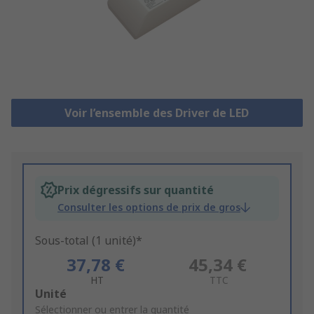
Voir l’ensemble des Driver de LED
Prix dégressifs sur quantité
Consulter les options de prix de gros
Sous-total (1 unité)*
37,78 €
45,34 €
HT
TTC
Add
Unité
to
Sélectionner ou entrer la quantité