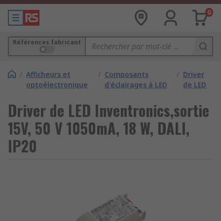
0
Références fabricant
/
Afficheurs et
/
Composants
/
Driver
optoélectronique
d'éclairages à LED
de LED
Driver de LED Inventronics,sortie
15V, 50 V 1050mA, 18 W, DALI,
IP20