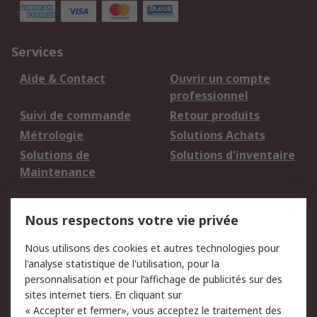
Services
Aide & Contact
Ouvrir un compte
professionnel
Suivi de commande
Retour produits
Métrologie
Solutions Achats
Solutions de
Solutions d'inventaire
Maintenance
Mentions Légales
Nous respectons votre vie privée
Conditions d'utilisation
Politique de cookies
Nous utilisons des cookies et autres technologies pour
du site
l'analyse statistique de l'utilisation, pour la
Politique de protection
Sécurité des E-mails
personnalisation et pour l’affichage de publicités sur des
des données - Mise à
sites internet tiers. En cliquant sur
jour
« Accepter et fermer», vous acceptez le traitement des