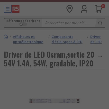
0
Références fabricant
/
Afficheurs et
/
Composants
/
Driver
optoélectronique
d'éclairages à LED
de LED
Driver de LED Osram,sortie 20 →
54V 1.4A, 54W, gradable, IP20