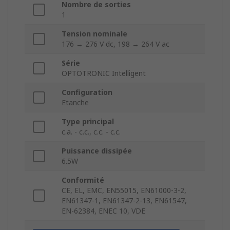
Nombre de sorties
1
Tension nominale
176 → 276 V dc, 198 → 264 V ac
Série
OPTOTRONIC Intelligent
Configuration
Etanche
Type principal
c.a. - c.c., c.c. - c.c.
Puissance dissipée
6.5W
Conformité
CE, EL, EMC, EN55015, EN61000-3-2,
EN61347-1, EN61347-2-13, EN61547,
EN-62384, ENEC 10, VDE