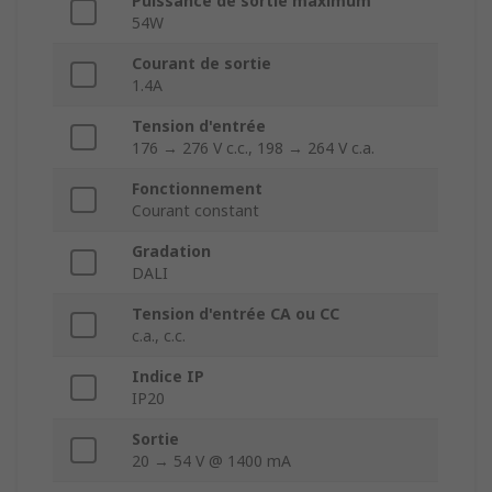
Puissance de sortie maximum
54W
Courant de sortie
1.4A
Tension d'entrée
176 → 276 V c.c., 198 → 264 V c.a.
Fonctionnement
Courant constant
Gradation
DALI
Tension d'entrée CA ou CC
c.a., c.c.
Indice IP
IP20
Sortie
20 → 54 V @ 1400 mA