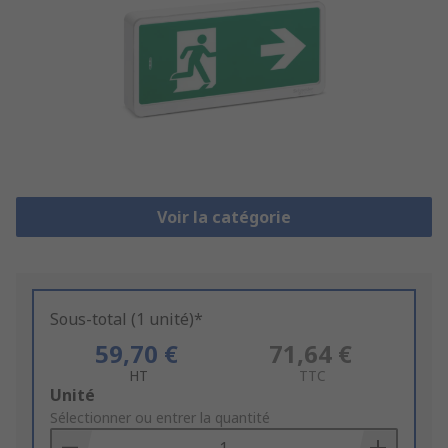
Voir la catégorie
Sous-total (1 unité)*
59,70 €
71,64 €
HT
TTC
Add
Unité
to
Sélectionner ou entrer la quantité
Basket