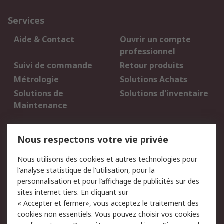
Services
Aide & Contact
Ouvrir un compte
professionnel
Suivi de commande
Retour produits
Métrologie
Solutions Achats
Solutions de
Solutions d'inventaire
Maintenance
Mentions Légales
Nous respectons votre vie privée
Conditions d'utilisation
Politique de cookies
Nous utilisons des cookies et autres technologies pour
du site
l'analyse statistique de l'utilisation, pour la
Politique de protection
Sécurité des E-mails
personnalisation et pour l’affichage de publicités sur des
des données - Mise à
sites internet tiers. En cliquant sur
jour
« Accepter et fermer», vous acceptez le traitement des
Conditions générales
Politique anti-
cookies non essentiels. Vous pouvez choisir vos cookies