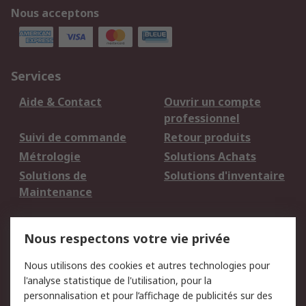
Nous acceptons
Services
Aide & Contact
Ouvrir un compte
professionnel
Suivi de commande
Retour produits
Métrologie
Solutions Achats
Solutions de
Solutions d'inventaire
Maintenance
Mentions Légales
Nous respectons votre vie privée
Conditions d'utilisation
Politique de cookies
Nous utilisons des cookies et autres technologies pour
du site
l'analyse statistique de l'utilisation, pour la
Politique de protection
Sécurité des E-mails
personnalisation et pour l’affichage de publicités sur des
des données - Mise à