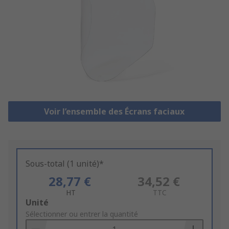
Voir l’ensemble des Écrans faciaux
Sous-total (1 unité)*
28,77 €
34,52 €
HT
TTC
Add
Unité
to
Sélectionner ou entrer la quantité
Basket