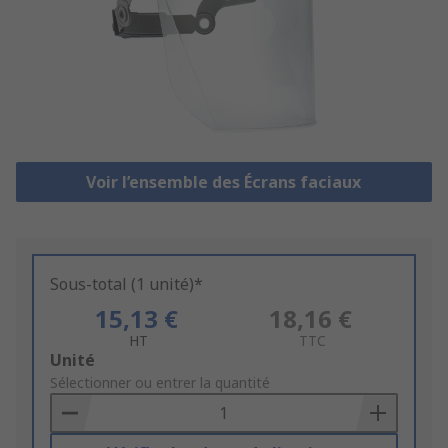
Voir l’ensemble des Écrans faciaux
Sous-total (1 unité)*
15,13 €
18,16 €
HT
TTC
Add
Unité
to
Sélectionner ou entrer la quantité
Basket