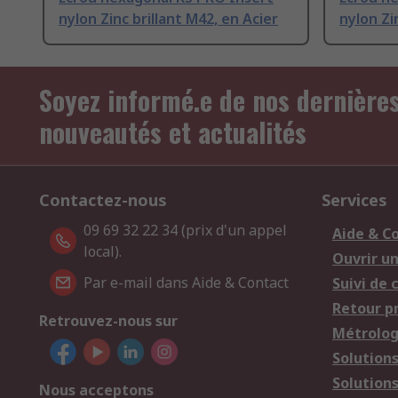
nylon Zinc brillant M42, en Acier
nylon Zi
Soyez informé.e de nos dernière
nouveautés et actualités
Contactez-nous
Services
09 69 32 22 34 (prix d'un appel
Aide & C
local).
Ouvrir u
Par e-mail dans Aide & Contact
Suivi de
Retour p
Retrouvez-nous sur
Métrolog
Solution
Solution
Nous acceptons