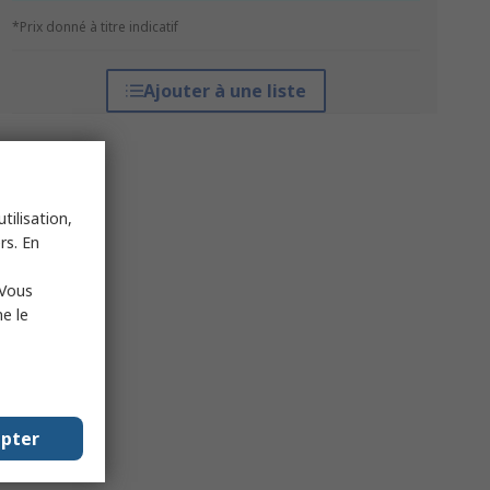
*Prix donné à titre indicatif
Ajouter à une liste
tilisation,
rs. En
 Vous
e le
epter