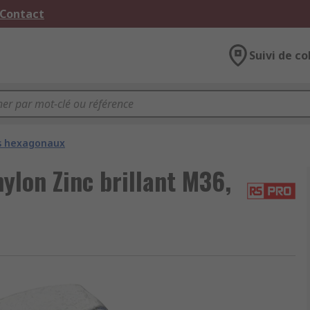
 Contact
Suivi de co
s hexagonaux
ylon Zinc brillant M36,