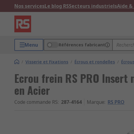
Nos services
Le blog RS
Secteurs industriels
Aide &
Menu
Références fabricant
/
Visserie et Fixations
/
Écrous et rondelles
/
Écrou
Ecrou frein RS PRO Insert n
en Acier
Code commande RS
:
287-4164
Marque
:
RS PRO