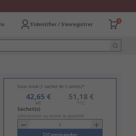
0
lis
S’identifier / S'enregistrer
Sous-total (1 sachet de 5 unités)*
42,65 €
51,18 €
HT
TTC
Add
Sachet(s)
to
Sélectionner ou entrer la quantité
Basket
Commander