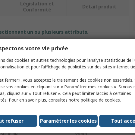
Législation et
Détail produit
Conformité
ectionnant un ou plusieurs attributs.
ibut
Valeur
pectons votre vie privée
ue
RS PRO
ns des cookies et autres technologies pour l'analyse statistique de l'u
onnalisation et pour l’affichage de publicités sur des sites internet tie
M36
et fermer», vous acceptez le traitement des cookies non essentiels.
 de produit
Ecrou frein
sir vos cookies en cliquant sur « Paramétrer mes cookies ». Si vous n
s, cliquez sur « Tout refuser ». Cela peut limiter l’accès à certaines
 type
Insert nylon
ités. Pour en savoir plus, consultez notre
politique de cookies.
riau
Acier
ut refuser
Paramétrer les cookies
Tout acc
ion
Zinc brillant
 sur le plat
55mm