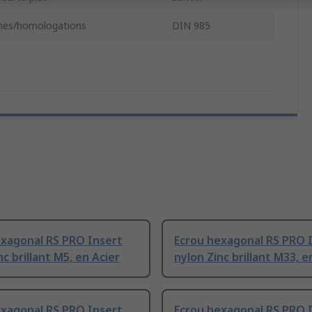
es/homologations
DIN 985
exagonal RS PRO Insert
Ecrou hexagonal RS PRO 
nc brillant M5, en Acier
nylon Zinc brillant M33, e
exagonal RS PRO Insert
Ecrou hexagonal RS PRO 