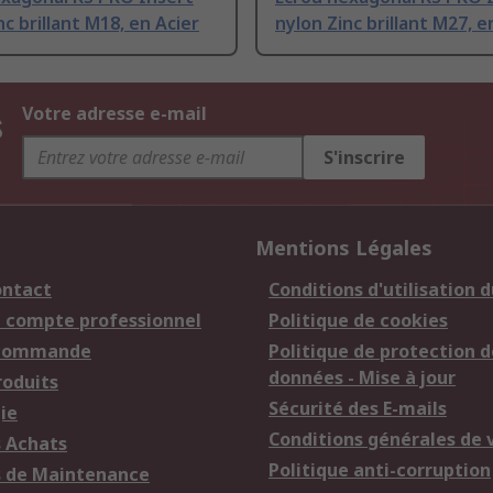
nc brillant M18, en Acier
nylon Zinc brillant M27, e
s
Votre adresse e-mail
S'inscrire
Mentions Légales
ontact
Conditions d'utilisation d
n compte professionnel
Politique de cookies
 commande
Politique de protection d
données - Mise à jour
roduits
Sécurité des E-mails
ie
Conditions générales de 
s Achats
Politique anti-corruption
s de Maintenance