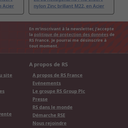
n Acier
nylon Zinc brillant M22, en Acier
En m'inscrivant à la newsletter, j'accepte
la
politique de protection des données
de
RS France. Je pourrai me désinscrire à
tout moment.
A propos de RS
u site
A propos de RS France
Evénements
es
Le groupe RS Group Plc
Presse
RS dans le monde
vente
Démarche RSE
Nous rejoindre