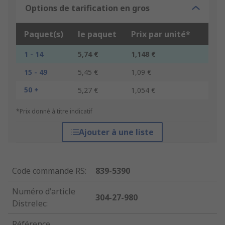
Options de tarification en gros
Paquet(s)
le paquet
Prix par unité*
1 - 14
5,74 €
1,148 €
15 - 49
5,45 €
1,09 €
50 +
5,27 €
1,054 €
*Prix donné à titre indicatif
Ajouter à une liste
Code commande RS
:
839-5390
Numéro d'article
304-27-980
Distrelec
:
Référence