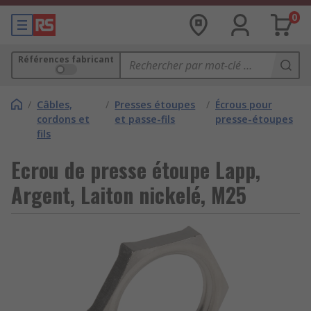
0
Références fabricant
/
Câbles,
/
Presses étoupes
/
Écrous pour
cordons et
et passe-fils
presse-étoupes
fils
Ecrou de presse étoupe Lapp,
Argent, Laiton nickelé, M25