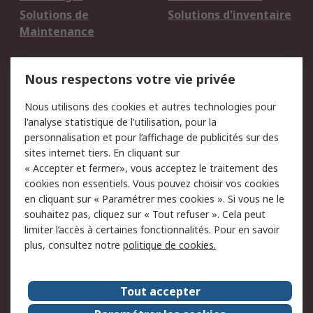
Solutions de
Solutions d'inventaire
Maintenance
Mentions Légales
Nous respectons votre vie privée
Conditions d'utilisation
Politique de cookies
Nous utilisons des cookies et autres technologies pour
du site
l'analyse statistique de l'utilisation, pour la
Politique de protection
Sécurité des E-mails
personnalisation et pour l’affichage de publicités sur des
des données - Mise à
sites internet tiers. En cliquant sur
jour
« Accepter et fermer», vous acceptez le traitement des
Conditions générales
Politique anti-
cookies non essentiels. Vous pouvez choisir vos cookies
de vente
corruption
en cliquant sur « Paramétrer mes cookies ». Si vous ne le
souhaitez pas, cliquez sur « Tout refuser ». Cela peut
Campagnes marketing
limiter l’accès à certaines fonctionnalités. Pour en savoir
plus, consultez notre
politique de cookies.
A propos de RS
A propos de RS France
Evénements
Tout accepter
Le groupe RS Group Plc
Presse