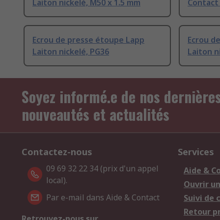
Laiton nickelé, M50 x 1.5 mm
Contact 
Ecrou de presse étoupe Lapp
Ecrou d
Laiton nickelé, PG36
Laiton n
Soyez informé.e de nos dernière
nouveautés et actualités
Contactez-nous
Services
09 69 32 22 34 (prix d'un appel
Aide & C
local).
Ouvrir u
Par e-mail dans Aide & Contact
Suivi de
Retour p
Retrouvez-nous sur