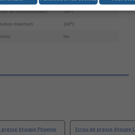
mum de fonctionnement
-60°C
lisation maximum
200°C
tions
No
e presse étoupe Phoenix
Ecrou de presse étoupe 