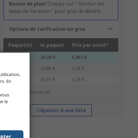
Besoin de plus?
Cliquez sur " Vérifier les
dates de livraison " pour plus de détails
Options de tarification en gros
Paquet(s)
le paquet
Prix par unité*
1 - 14
29,26 €
5,852 €
15 - 49
27,80 €
5,56 €
tilisation,
50 +
26,95 €
5,39 €
rs. En
*Prix donné à titre indicatif
 Vous
e le
Ajouter à une liste
epter