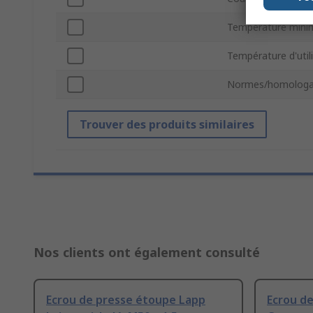
Température mini
Température d'uti
Normes/homologa
Trouver des produits similaires
Nos clients ont également consulté
Ecrou de presse étoupe Lapp
Ecrou d