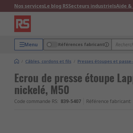
Nos services
Le blog RS
Secteurs industriels
Aide &
Menu
Références fabricant
/
Câbles, cordons et fils
/
Presses étoupes et passe-f
Ecrou de presse étoupe Lap
nickelé, M50
Code commande RS
:
839-5407
Référence fabricant
: