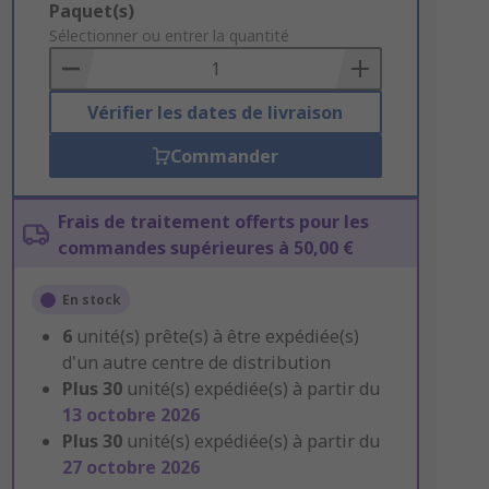
Add
Paquet(s)
to
Sélectionner ou entrer la quantité
Basket
Vérifier les dates de livraison
Commander
Frais de traitement offerts pour les
commandes supérieures à 50,00 €
En stock
6
unité(s) prête(s) à être expédiée(s)
d'un autre centre de distribution
Plus
30
unité(s) expédiée(s) à partir du
13 octobre 2026
Plus
30
unité(s) expédiée(s) à partir du
27 octobre 2026