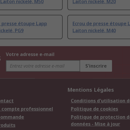
Laiton nickelé, M50
Laiton nickelé, M20
e presse étoupe Lapp
Ecrou de presse étoupe 
ickelé, PG9
Laiton nickelé, M40
s
Votre adresse e-mail
S'inscrire
Mentions Légales
ontact
Conditions d'utilisation d
n compte professionnel
Politique de cookies
 commande
Politique de protection d
données - Mise à jour
roduits