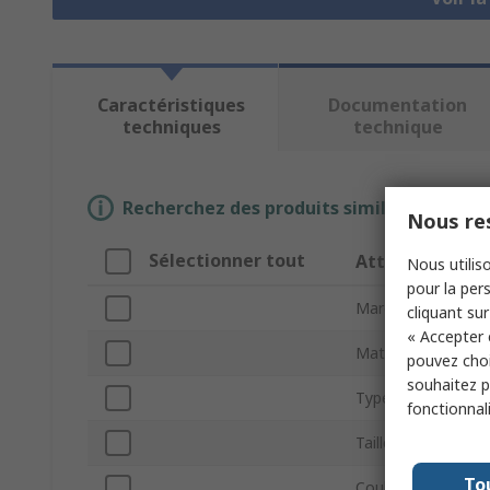
Caractéristiques
Documentation
techniques
technique
Recherchez des produits similaires en sél
Nous res
Sélectionner tout
Attribut
Nous utiliso
pour la pers
Marque
cliquant sur
« Accepter 
Matériau
pouvez choi
souhaitez pa
Type de produit
fonctionnal
Taille du filetage
To
Couleur