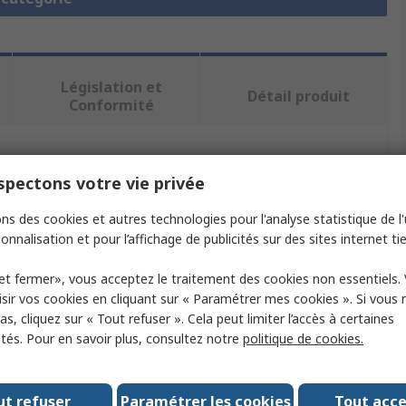
Législation et
Détail produit
Conformité
ectionnant un ou plusieurs attributs.
pectons votre vie privée
Valeur
ns des cookies et autres technologies pour l'analyse statistique de l'u
onnalisation et pour l’affichage de publicités sur des sites internet tie
Lapp
et fermer», vous acceptez le traitement des cookies non essentiels.
Laiton nickelé
sir vos cookies en cliquant sur « Paramétrer mes cookies ». Si vous n
s, cliquez sur « Tout refuser ». Cela peut limiter l’accès à certaines
Ecrou de presse étoupe
ités. Pour en savoir plus, consultez notre
politique de cookies.
M50
ut refuser
Paramétrer les cookies
Tout acc
Argent