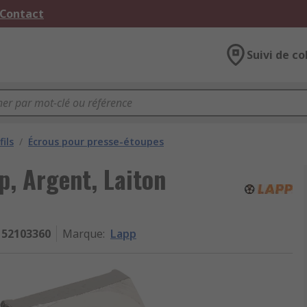
 Contact
Suivi de co
ils
/
Écrous pour presse-étoupes
p, Argent, Laiton
52103360
Marque
:
Lapp