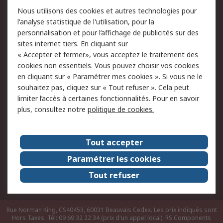
Conditions d'utilisation
Politique de cookies
Nous utilisons des cookies et autres technologies pour
du site
l'analyse statistique de l'utilisation, pour la
Politique de protection
Sécurité des E-mails
personnalisation et pour l’affichage de publicités sur des
des données - Mise à
sites internet tiers. En cliquant sur
jour
« Accepter et fermer», vous acceptez le traitement des
Conditions générales
Politique anti-
cookies non essentiels. Vous pouvez choisir vos cookies
de vente
corruption
en cliquant sur « Paramétrer mes cookies ». Si vous ne le
souhaitez pas, cliquez sur « Tout refuser ». Cela peut
Campagnes marketing
limiter l’accès à certaines fonctionnalités. Pour en savoir
plus, consultez notre
politique de cookies.
A propos de RS
A propos de RS France
Evénements
Tout accepter
Le groupe RS Group Plc
Presse
Paramétrer les cookies
RS dans le monde
Démarche RSE
Tout refuser
Nous rejoindre
RS Particuliers
Rue Norman King, CS40453, 60031 Beauvais Cedex. Les prix indiqués sont
Hors Taxes. Tél: 09 69 32 22 34 (prix d'un appel local).
RS Components