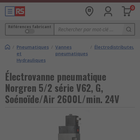
0
Références fabricant
/
Pneumatiques
/
Vannes
/
Électrodistributeurs
et
pneumatiques
Hydrauliques
Électrovanne pneumatique
Norgren 5/2 série V62, G,
Soénoïde/Air 2600L/min. 24V