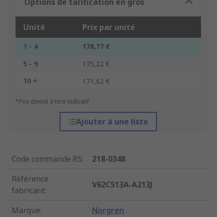
Options de tarification en gros
Unité
Prix par unité
1 - 4
178,77 €
5 - 9
175,22 €
10 +
171,62 €
*Prix donné à titre indicatif
Ajouter à une liste
Code commande RS
:
218-0348
Référence
V62C513A-A213J
fabricant
:
Marque
:
Norgren