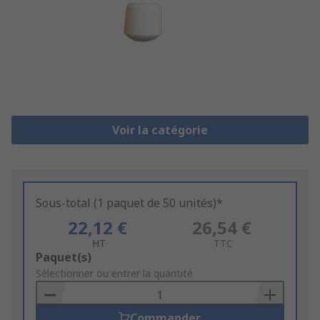
Voir la catégorie
Sous-total (1 paquet de 50 unités)*
22,12 €
26,54 €
HT
TTC
Add
Paquet(s)
to
Sélectionner ou entrer la quantité
Basket
Commander