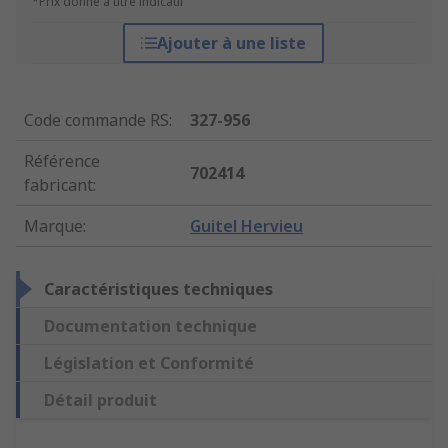
*Prix donné à titre indicatif
Ajouter à une liste
Code commande RS
:
327-956
Référence
702414
fabricant
:
Marque
:
Guitel Hervieu
Caractéristiques techniques
Documentation technique
Législation et Conformité
Détail produit