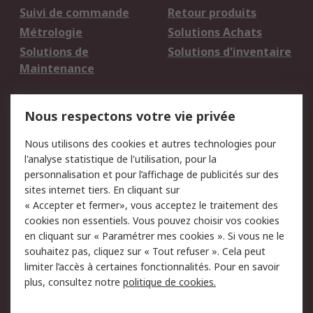
Suivi de commande
Retour produits
Métrologie
Solutions Achats
Solutions de
Solutions d'inventaire
Maintenance
Mentions Légales
Nous respectons votre vie privée
Conditions d'utilisation
Politique de cookies
Nous utilisons des cookies et autres technologies pour
du site
l'analyse statistique de l'utilisation, pour la
Politique de protection
Sécurité des E-mails
personnalisation et pour l’affichage de publicités sur des
des données - Mise à
sites internet tiers. En cliquant sur
jour
« Accepter et fermer», vous acceptez le traitement des
Conditions générales
Politique anti-
cookies non essentiels. Vous pouvez choisir vos cookies
de vente
corruption
en cliquant sur « Paramétrer mes cookies ». Si vous ne le
souhaitez pas, cliquez sur « Tout refuser ». Cela peut
Campagnes marketing
limiter l’accès à certaines fonctionnalités. Pour en savoir
plus, consultez notre
politique de cookies.
A propos de RS