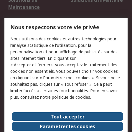
Solutions de
Solutions d'inventaire
Maintenance
Mentions Légales
Nous respectons votre vie privée
Conditions d'utilisation
Politique de cookies
Nous utilisons des cookies et autres technologies pour
du site
l'analyse statistique de l'utilisation, pour la
Politique de protection
Sécurité des E-mails
personnalisation et pour l’affichage de publicités sur des
des données - Mise à
sites internet tiers. En cliquant sur
jour
« Accepter et fermer», vous acceptez le traitement des
Conditions générales
Politique anti-
cookies non essentiels. Vous pouvez choisir vos cookies
de vente
corruption
en cliquant sur « Paramétrer mes cookies ». Si vous ne le
souhaitez pas, cliquez sur « Tout refuser ». Cela peut
Campagnes marketing
limiter l’accès à certaines fonctionnalités. Pour en savoir
plus, consultez notre
politique de cookies.
A propos de RS
A propos de RS France
Evénements
Tout accepter
Le groupe RS Group Plc
Presse
Paramétrer les cookies
RS dans le monde
Démarche RSE