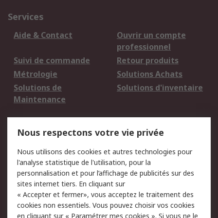
Services
Aide & Contact
Ouvrir un compte
professionnel
Suivi de commande
Retour produits
Métrologie
Solutions Achats
Solutions de
Solutions d'inventaire
Maintenance
Mentions Légales
Nous respectons votre vie privée
Conditions d'utilisation
Politique de cookies
Nous utilisons des cookies et autres technologies pour
du site
l'analyse statistique de l'utilisation, pour la
Politique de protection
Sécurité des E-mails
personnalisation et pour l’affichage de publicités sur des
des données - Mise à
sites internet tiers. En cliquant sur
jour
« Accepter et fermer», vous acceptez le traitement des
Conditions générales
Politique anti-
cookies non essentiels. Vous pouvez choisir vos cookies
de vente
corruption
en cliquant sur « Paramétrer mes cookies ». Si vous ne le