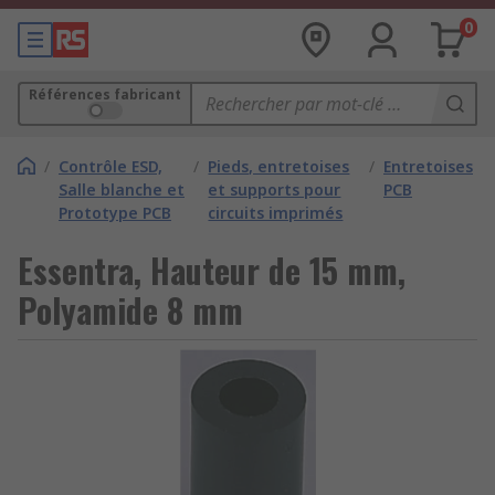
0
Références fabricant
/
Contrôle ESD,
/
Pieds, entretoises
/
Entretoises
Salle blanche et
et supports pour
PCB
Prototype PCB
circuits imprimés
Essentra, Hauteur de 15 mm,
Polyamide 8 mm