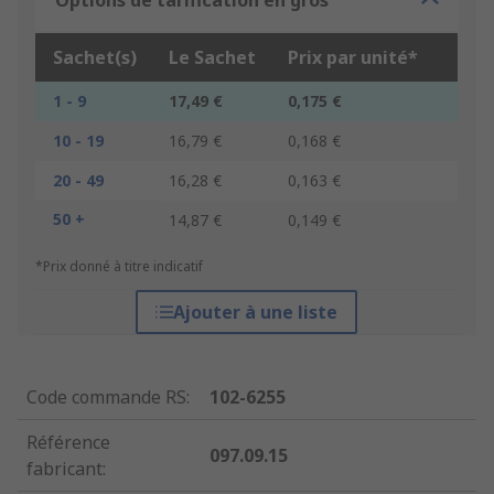
Options de tarification en gros
Sachet(s)
Le Sachet
Prix par unité*
1 - 9
17,49 €
0,175 €
10 - 19
16,79 €
0,168 €
20 - 49
16,28 €
0,163 €
50 +
14,87 €
0,149 €
*Prix donné à titre indicatif
Ajouter à une liste
Code commande RS
:
102-6255
Référence
097.09.15
fabricant
: