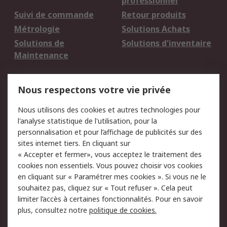
professionnel
Suivi de commande
Retour produits
Métrologie
Solutions Achats
Solutions de
Solutions d'inventaire
Maintenance
Mentions Légales
Nous respectons votre vie privée
Conditions d'utilisation
Politique de cookies
Nous utilisons des cookies et autres technologies pour
du site
l'analyse statistique de l'utilisation, pour la
Politique de protection
Sécurité des E-mails
personnalisation et pour l’affichage de publicités sur des
des données - Mise à
sites internet tiers. En cliquant sur
jour
« Accepter et fermer», vous acceptez le traitement des
Conditions générales
Politique anti-
cookies non essentiels. Vous pouvez choisir vos cookies
de vente
corruption
en cliquant sur « Paramétrer mes cookies ». Si vous ne le
souhaitez pas, cliquez sur « Tout refuser ». Cela peut
Campagnes marketing
limiter l’accès à certaines fonctionnalités. Pour en savoir
plus, consultez notre
politique de cookies.
A propos de RS