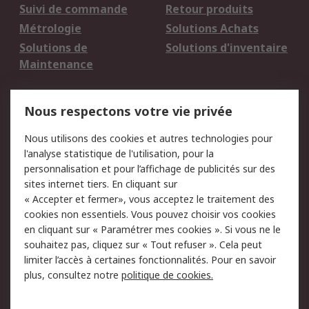
Suivi de commande
Retour produits
Métrologie
Solutions Achats
Solutions de
Solutions d'inventaire
Maintenance
Mentions Légales
Nous respectons votre vie privée
Conditions d'utilisation
Politique de cookies
Nous utilisons des cookies et autres technologies pour
du site
l'analyse statistique de l'utilisation, pour la
Politique de protection
Sécurité des E-mails
personnalisation et pour l’affichage de publicités sur des
des données - Mise à
sites internet tiers. En cliquant sur
jour
« Accepter et fermer», vous acceptez le traitement des
Conditions générales
Politique anti-
cookies non essentiels. Vous pouvez choisir vos cookies
de vente
corruption
en cliquant sur « Paramétrer mes cookies ». Si vous ne le
souhaitez pas, cliquez sur « Tout refuser ». Cela peut
Campagnes marketing
limiter l’accès à certaines fonctionnalités. Pour en savoir
plus, consultez notre
politique de cookies.
A propos de RS