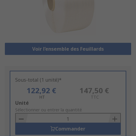
Voir l’ensemble des Feuillards
Sous-total (1 unité)*
122,92 €
147,50 €
HT
TTC
Add
Unité
to
Sélectionner ou entrer la quantité
Basket
Commander