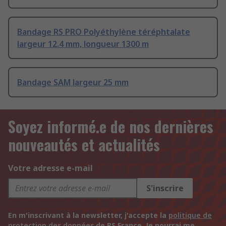
Bandage RS PRO Polyéthylène téréphtalate
largeur 12.4 mm, longueur 1300 m
Bandage SAM largeur 25 mm
Soyez informé.e de nos dernières
nouveautés et actualités
Votre adresse e-mail
S'inscrire
En m'inscrivant à la newsletter, j'accepte la
politique de
protection des données
de RS France. Je pourrai me