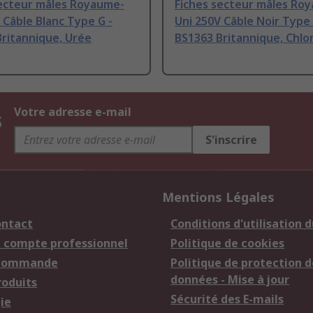
secteur mâles Royaume-
Fiches secteur mâles Ro
 Câble Blanc Type G -
Uni 250V Câble Noir Type 
ritannique, Urée
BS1363 Britannique, Chlo
s
Votre adresse e-mail
S'inscrire
Mentions Légales
ontact
Conditions d'utilisation d
n compte professionnel
Politique de cookies
 commande
Politique de protection d
données - Mise à jour
roduits
Sécurité des E-mails
ie