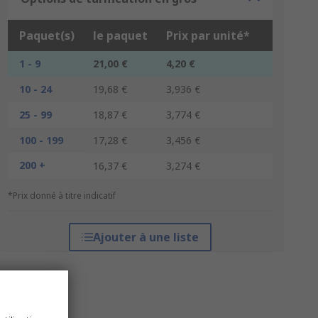
Paquet(s)
le paquet
Prix par unité*
1 - 9
21,00 €
4,20 €
10 - 24
19,68 €
3,936 €
25 - 99
18,87 €
3,774 €
100 - 199
17,28 €
3,456 €
200 +
16,37 €
3,274 €
*Prix donné à titre indicatif
Ajouter à une liste