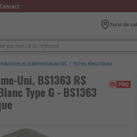
 Contact
Suivi de co
industriel et d'alimentation DC
/
Fiches électriques
ume-Uni, BS1363 RS
Blanc Type G - BS1363
que