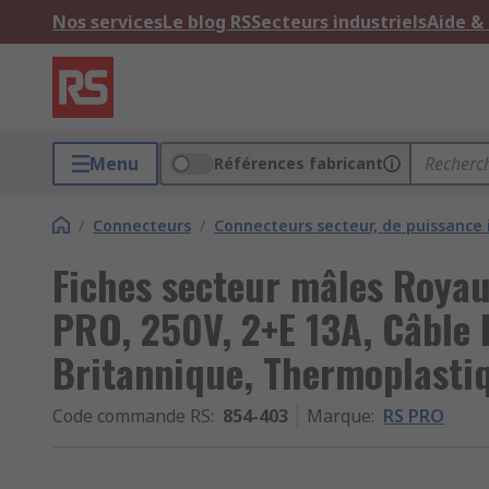
Nos services
Le blog RS
Secteurs industriels
Aide &
Menu
Références fabricant
/
Connecteurs
/
Connecteurs secteur, de puissance 
Fiches secteur mâles Roya
PRO, 250V, 2+E 13A, Câble 
Britannique, Thermoplasti
Code commande RS
:
854-403
Marque
:
RS PRO