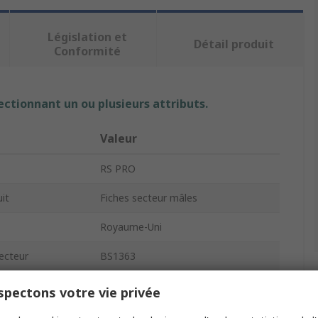
Législation et
Détail produit
Conformité
ectionnant un ou plusieurs attributs.
Valeur
RS PRO
it
Fiches secteur mâles
Royaume-Uni
ecteur
BS1363
13A
pectons votre vie privée
tage
Câble