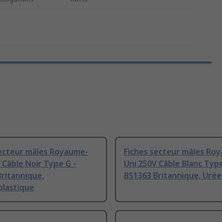
secteur mâles Royaume-
Fiches secteur mâles Ro
 Câble Noir Type G -
Uni 250V Câble Blanc Type
ritannique,
BS1363 Britannique, Urée
lastique