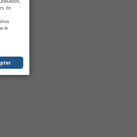
tilisation,
rs. En
 Vous
e le
epter