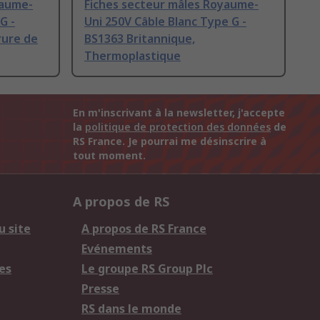
yaume-
Fiches secteur mâles Royaume-
G -
Uni 250V Câble Blanc Type G -
rure de
BS1363 Britannique,
Thermoplastique
En m'inscrivant à la newsletter, j'accepte
la
politique de protection des données
de
RS France. Je pourrai me désinscrire à
tout moment.
A propos de RS
u site
A propos de RS France
Evénements
es
Le groupe RS Group Plc
Presse
RS dans le monde