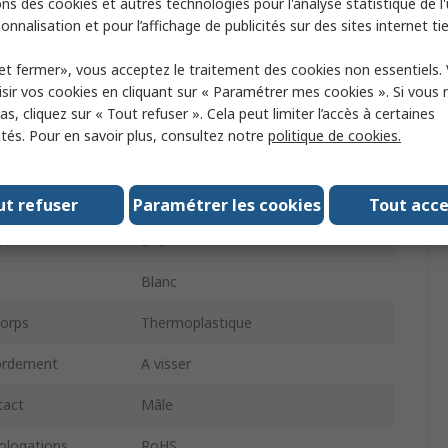
ns des cookies et autres technologies pour l'analyse statistique de l'u
onnalisation et pour l’affichage de publicités sur des sites internet tie
orts USB
0
et fermer», vous acceptez le traitement des cookies non essentiels.
Angle droit
sir vos cookies en cliquant sur « Paramétrer mes cookies ». Si vous n
s, cliquez sur « Tout refuser ». Cela peut limiter l’accès à certaines
necteur
Mâle
ités. Pour en savoir plus, consultez notre
politique de cookies.
 secteur
Type G - BS1363 Britannique
250V
ut refuser
Paramétrer les cookies
Tout acc
le
2+E
Blanc
corps
Thermoplastique
ordement
A visser
tact
Mâle
logations
RoHS