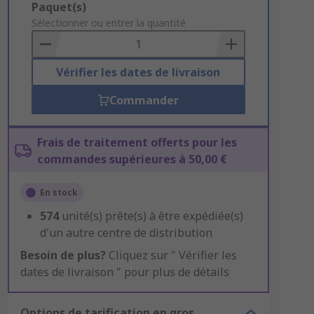
Add
Paquet(s)
to
Sélectionner ou entrer la quantité
Basket
Vérifier les dates de livraison
Commander
Frais de traitement offerts pour les
commandes supérieures à 50,00 €
En stock
574
unité(s) prête(s) à être expédiée(s)
d'un autre centre de distribution
Besoin de plus?
Cliquez sur " Vérifier les
dates de livraison " pour plus de détails
Options de tarification en gros