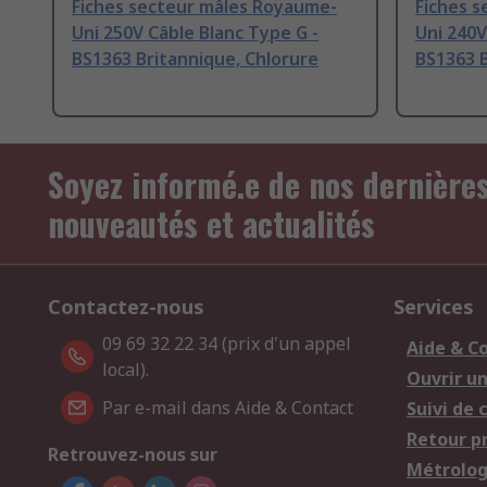
Fiches secteur mâles Royaume-
Fiches 
Uni 250V Câble Blanc Type G -
Uni 240V
BS1363 Britannique, Chlorure
BS1363 B
Soyez informé.e de nos dernière
nouveautés et actualités
Contactez-nous
Services
09 69 32 22 34 (prix d'un appel
Aide & C
local).
Ouvrir u
Par e-mail dans Aide & Contact
Suivi de
Retour p
Retrouvez-nous sur
Métrolog