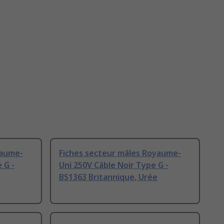
yaume-
Fiches secteur mâles Royaume-
 G -
Uni 250V Câble Noir Type G -
BS1363 Britannique, Urée