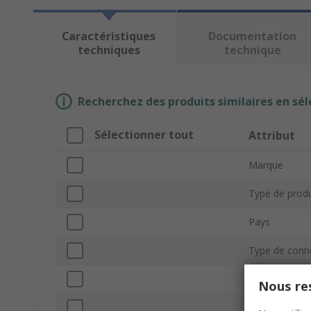
Caractéristiques
Documentation
techniques
technique
Recherchez des produits similaires en sél
Sélectionner tout
Attribut
Marque
Type de produ
Pays
Type de conn
Courant
Nous res
Type de mon