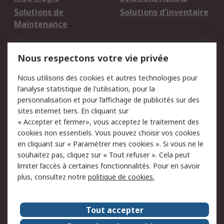
Solutions de
Solutions d'inventaire
Maintenance
Mentions Légales
Nous respectons votre vie privée
Conditions d'utilisation
Politique de cookies
Nous utilisons des cookies et autres technologies pour
du site
l'analyse statistique de l'utilisation, pour la
Politique de protection
Sécurité des E-mails
personnalisation et pour l’affichage de publicités sur des
des données - Mise à
sites internet tiers. En cliquant sur
jour
« Accepter et fermer», vous acceptez le traitement des
Conditions générales
Politique anti-
cookies non essentiels. Vous pouvez choisir vos cookies
de vente
corruption
en cliquant sur « Paramétrer mes cookies ». Si vous ne le
souhaitez pas, cliquez sur « Tout refuser ». Cela peut
Campagnes marketing
limiter l’accès à certaines fonctionnalités. Pour en savoir
plus, consultez notre
politique de cookies.
A propos de RS
A propos de RS France
Evénements
Tout accepter
Le groupe RS Group Plc
Presse