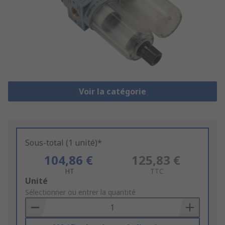
Voir la catégorie
Sous-total (1 unité)*
104,86 €
125,83 €
HT
TTC
Add
Unité
to
Sélectionner ou entrer la quantité
Basket