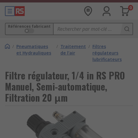
0
Références fabricant
/
Pneumatiques
/
Traitement
/
Filtres
et Hydrauliques
de l'air
régulateurs
lubrificateurs
Filtre régulateur, 1/4 in RS PRO
Manuel, Semi-automatique,
Filtration 20 μm