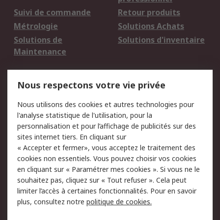
Suivi de commande
Retour produits
Métrologie
Solutions Achats
Solutions de
Solutions d'inventaire
Maintenance
Mentions Légales
Nous respectons votre vie privée
Conditions d'utilisation
Politique de cookies
Nous utilisons des cookies et autres technologies pour
du site
l'analyse statistique de l'utilisation, pour la
Politique de protection
Sécurité des E-mails
personnalisation et pour l’affichage de publicités sur des
des données - Mise à
sites internet tiers. En cliquant sur
jour
« Accepter et fermer», vous acceptez le traitement des
Conditions générales
Politique anti-
cookies non essentiels. Vous pouvez choisir vos cookies
de vente
corruption
en cliquant sur « Paramétrer mes cookies ». Si vous ne le
souhaitez pas, cliquez sur « Tout refuser ». Cela peut
Campagnes marketing
limiter l’accès à certaines fonctionnalités. Pour en savoir
plus, consultez notre
politique de cookies.
A propos de RS