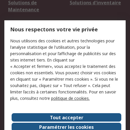
Solutions de
Solutions d'inventaire
Maintenance
Mentions Légales
Nous respectons votre vie privée
Conditions d'utilisation
Politique de cookies
Nous utilisons des cookies et autres technologies pour
du site
l'analyse statistique de l'utilisation, pour la
Politique de protection
Sécurité des E-mails
personnalisation et pour l’affichage de publicités sur des
des données - Mise à
sites internet tiers. En cliquant sur
jour
« Accepter et fermer», vous acceptez le traitement des
Conditions générales
Politique anti-
cookies non essentiels. Vous pouvez choisir vos cookies
de vente
corruption
en cliquant sur « Paramétrer mes cookies ». Si vous ne le
souhaitez pas, cliquez sur « Tout refuser ». Cela peut
Campagnes marketing
limiter l’accès à certaines fonctionnalités. Pour en savoir
plus, consultez notre
politique de cookies.
A propos de RS
A propos de RS France
Evénements
Tout accepter
Le groupe RS Group Plc
Presse
Paramétrer les cookies
RS dans le monde
Démarche RSE