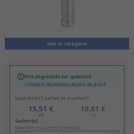
Voir la catégorie
Prix dégressifs sur quantité
Consulter les options de prix de gros
Sous-total (1 sachet de 4 unités)*
15,51 €
18,61 €
HT
TTC
Add
Sachet(s)
to
Sélectionner ou entrer la quantité