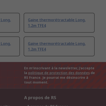
 Long.
Gaine thermorétractable Long.
1.2m TFE4
 Long.
Gaine thermorétractable Long.
1.2m TFE4
En m'inscrivant à la newsletter, j'accepte
la
politique de protection des données
de
RS France. Je pourrai me désinscrire à
tout moment.
A propos de RS