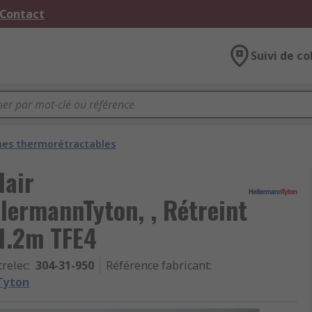
 Contact
Suivi de co
nes thermorétractables
lair
lermannTyton, , Rétreint
 1.2m TFE4
trelec
:
304-31-950
Référence fabricant
:
Tyton