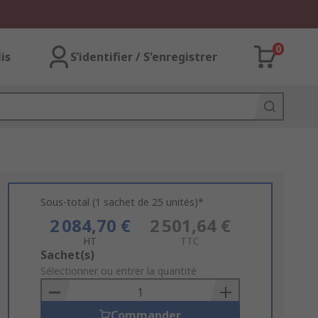
0
lis
S’identifier / S'enregistrer
Sous-total (1 sachet de 25 unités)*
2 084,70 €
2 501,64 €
HT
TTC
Add
Sachet(s)
to
Sélectionner ou entrer la quantité
Basket
Commander