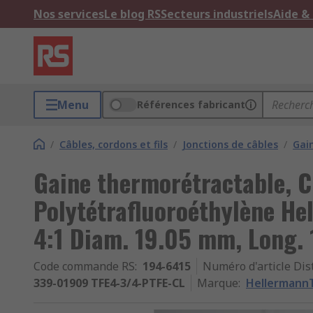
Nos services
Le blog RS
Secteurs industriels
Aide &
Menu
Références fabricant
/
Câbles, cordons et fils
/
Jonctions de câbles
/
Gai
Gaine thermorétractable, C
Polytétrafluoroéthylène Hel
4:1 Diam. 19.05 mm, Long.
Code commande RS
:
194-6415
Numéro d'article Dis
339-01909 TFE4-3/4-PTFE-CL
Marque
:
Hellermann