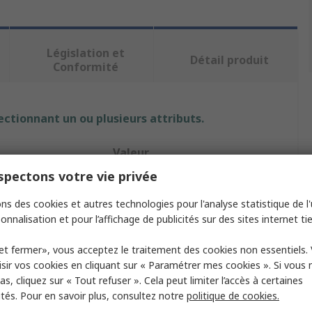
Législation et
Détail produit
Conformité
ectionnant un ou plusieurs attributs.
Valeur
pectons votre vie privée
HellermannTyton
ns des cookies et autres technologies pour l'analyse statistique de l'u
 gaine
19.05mm
onnalisation et pour l’affichage de publicités sur des sites internet tie
duit
Gaine thermorétractable
et fermer», vous acceptez le traitement des cookies non essentiels.
sir vos cookies en cliquant sur « Paramétrer mes cookies ». Si vous n
Clair
s, cliquez sur « Tout refuser ». Cela peut limiter l’accès à certaines
ités. Pour en savoir plus, consultez notre
politique de cookies.
 rétreint
5.69mm