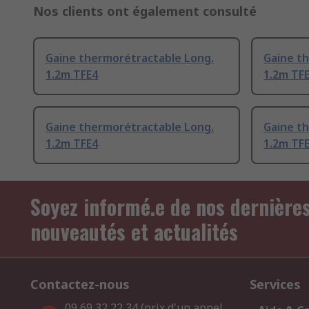
Nos clients ont également consulté
Gaine thermorétractable Long.
Gaine t
1.2m TFE4
1.2m TF
Gaine thermorétractable Long.
Gaine t
1.2m TFE4
1.2m TF
Soyez informé.e de nos dernière
nouveautés et actualités
Contactez-nous
Services
09 69 32 22 34 (prix d'un appel