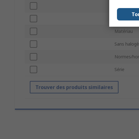
Rapport de 
To
Longueur de
Matériau
Sans halog
Normes/hom
Série
Trouver des produits similaires