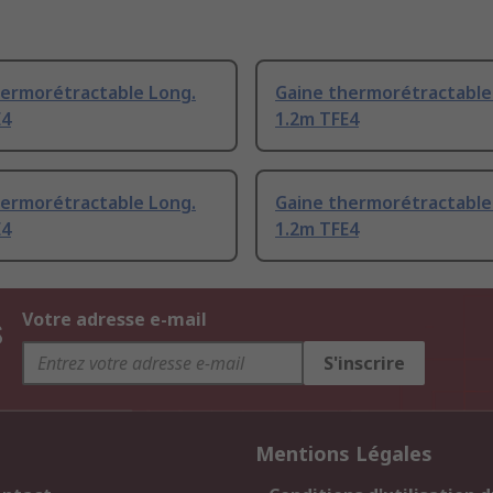
hermorétractable Long.
Gaine thermorétractable
E4
1.2m TFE4
hermorétractable Long.
Gaine thermorétractable
E4
1.2m TFE4
s
Votre adresse e-mail
S'inscrire
Mentions Légales