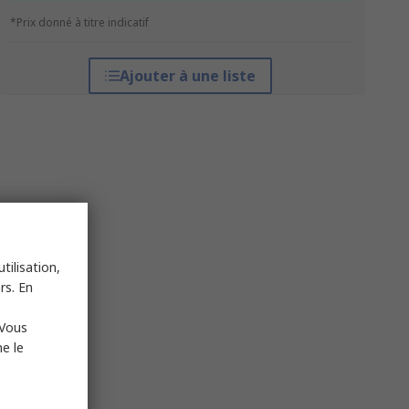
*Prix donné à titre indicatif
Ajouter à une liste
tilisation,
rs. En
 Vous
e le