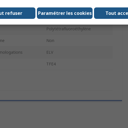
rétreint
4:1
ut refuser
Paramétrer les cookies
Tout acc
 gaine
1.2m
Polytétrafluoroéthylène
ène
Non
ologations
ELV
TFE4