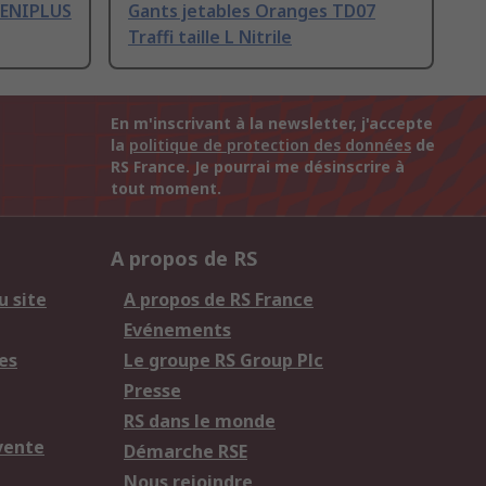
VENIPLUS
Gants jetables Oranges TD07
Traffi taille L Nitrile
En m'inscrivant à la newsletter, j'accepte
la
politique de protection des données
de
RS France. Je pourrai me désinscrire à
tout moment.
A propos de RS
u site
A propos de RS France
Evénements
es
Le groupe RS Group Plc
Presse
RS dans le monde
vente
Démarche RSE
Nous rejoindre