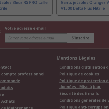
tables Bleus RS PRO taille
Gants jetables Oranges 
trile
V1500 Delta Plus Nitrile
s
Votre adresse e-mail
S'inscrire
Mentions Légales
ontact
Conditions d'utilisation d
n compte professionnel
Politique de cookies
 commande
Politique de protection d
données - Mise à jour
roduits
Sécurité des E-mails
ie
Conditions générales de 
s Achats
Politique anti-corruption
s de Maintenance