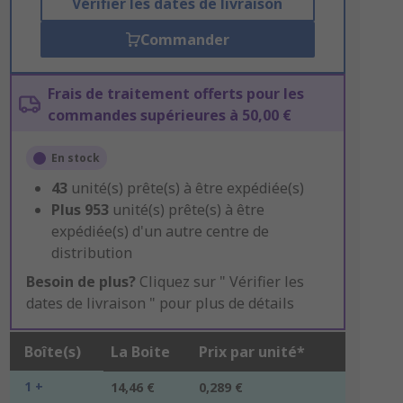
Vérifier les dates de livraison
Commander
Frais de traitement offerts pour les
commandes supérieures à 50,00 €
En stock
43
unité(s) prête(s) à être expédiée(s)
Plus
953
unité(s) prête(s) à être
expédiée(s) d'un autre centre de
distribution
Besoin de plus?
Cliquez sur " Vérifier les
dates de livraison " pour plus de détails
Boîte(s)
La Boite
Prix par unité*
1 +
14,46 €
0,289 €