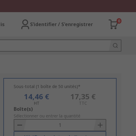
0
lis
S’identifier / S'enregistrer
Sous-total (1 boîte de 50 unités)*
14,46 €
17,35 €
HT
TTC
Add
Boîte(s)
to
Sélectionner ou entrer la quantité
Basket