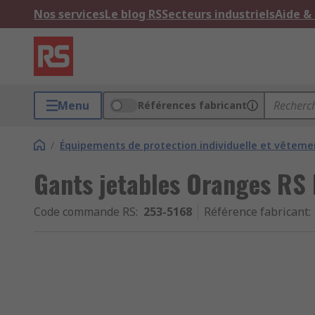
Nos services
Le blog RS
Secteurs industriels
Aide &
Menu
Références fabricant
/
Équipements de protection individuelle et vêtemen
Gants jetables Oranges RS 
Code commande RS
:
253-5168
Référence fabricant
: