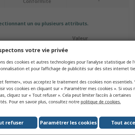
Conformité
ectionnant un ou plusieurs attributs.
t
Valeur
pectons votre vie privée
RS PRO
ns des cookies et autres technologies pour l'analyse statistique de l'u
roduit
Gants jetables
onnalisation et pour l’affichage de publicités sur des sites internet tie
Nitrile
et fermer», vous acceptez le traitement des cookies non essentiels.
Orange
sir vos cookies en cliquant sur « Paramétrer mes cookies ». Si vous n
s, cliquez sur « Tout refuser ». Cela peut limiter l’accès à certaines
Non
ités. Pour en savoir plus, consultez notre
politique de cookies.
e gants
50
ut refuser
Paramétrer les cookies
Tout acc
es pour les aliments
Oui