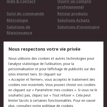
Aide & Contact
Ouvrir un compte
professionnel
Suivi de commande
Retour produits
Métrologie
Solutions Achats
Solutions de
Solutions d'inventaire
Maintenance
Mentions Légales
Nous respectons votre vie privée
Conditions d'utilisation
Politique de cookies
Nous utilisons des cookies et autres technologies pour
du site
l'analyse statistique de l'utilisation, pour la
Politique de protection
Sécurité des E-mails
personnalisation et pour l’affichage de publicités sur des
des données - Mise à
sites internet tiers. En cliquant sur
jour
« Accepter et fermer», vous acceptez le traitement des
Conditions générales
Politique anti-
cookies non essentiels. Vous pouvez choisir vos cookies
de vente
corruption
en cliquant sur « Paramétrer mes cookies ». Si vous ne le
souhaitez pas, cliquez sur « Tout refuser ». Cela peut
Campagnes marketing
limiter l’accès à certaines fonctionnalités. Pour en savoir
plus, consultez notre
politique de cookies.