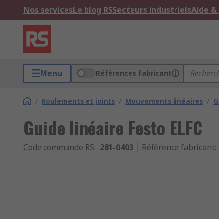
Nos services
Le blog RS
Secteurs industriels
Aide &
Menu
Références fabricant
/
Roulements et joints
/
Mouvements linéaires
/
G
Guide linéaire Festo ELFC
Code commande RS
:
281-0403
Référence fabricant
: