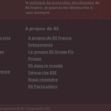
la
politique de protection des données
de
RS France. Je pourrai me désinscrire à
tout moment.
A propos de RS
u site
A propos de RS France
Evénements
es
Le groupe RS Group Plc
Presse
RS dans le monde
vente
Démarche RSE
Nous rejoindre
RS Particuliers
n appel local).
RS Components SAS