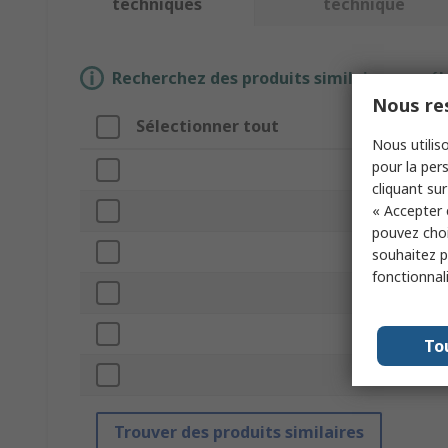
techniques
technique
Recherchez des produits similaires en sél
Nous res
Sélectionner tout
Attr
Nous utiliso
pour la pers
Marq
cliquant sur
« Accepter 
Longue
pouvez choi
Type 
souhaitez pa
fonctionnal
Largeu
Série
To
Norme
Trouver des produits similaires