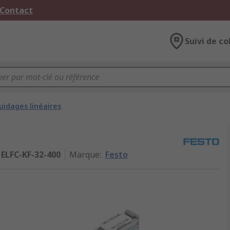
 Contact
Suivi de co
uidages linéaires
ELFC-KF-32-400
Marque
:
Festo