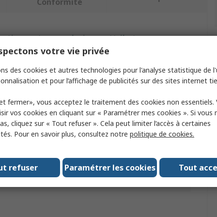
Conformité
ectionnant un ou plusieurs attributs.
pectons votre vie privée
ibut
Valeur
ns des cookies et autres technologies pour l'analyse statistique de l'u
onnalisation et pour l’affichage de publicités sur des sites internet tie
ue
Festo
et fermer», vous acceptez le traitement des cookies non essentiels.
ur de rail
400mm
sir vos cookies en cliquant sur « Paramétrer mes cookies ». Si vous n
de produit
Guide linéaire
s, cliquez sur « Tout refuser ». Cela peut limiter l’accès à certaines
ités. Pour en savoir plus, consultez notre
politique de cookies.
r de rail
32mm
ELFC
ut refuser
Paramétrer les cookies
Tout acc
s/homologations
RoHS