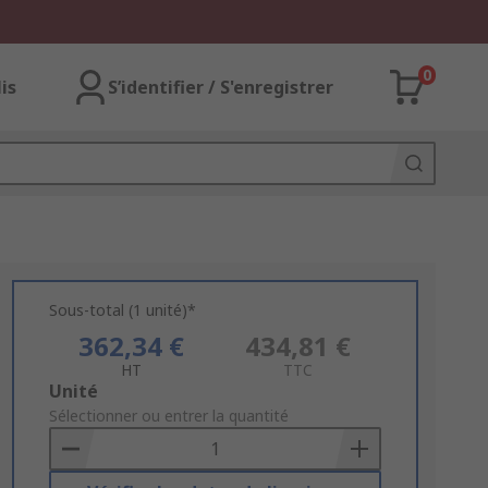
0
lis
S’identifier / S'enregistrer
Sous-total (1 unité)*
362,34 €
434,81 €
HT
TTC
Add
Unité
to
Sélectionner ou entrer la quantité
Basket