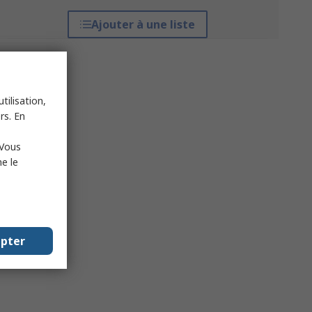
Ajouter à une liste
tilisation,
rs. En
 Vous
e le
epter