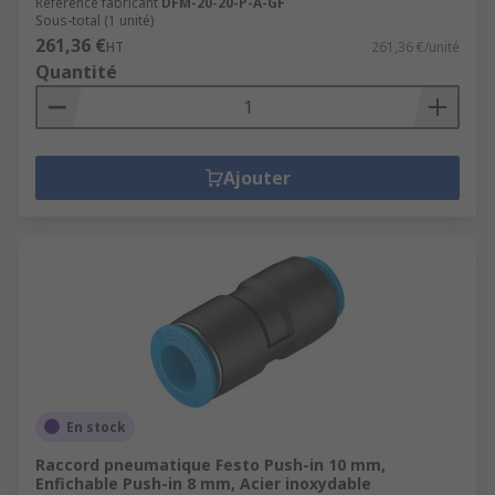
Référence fabricant
DFM-20-20-P-A-GF
Sous-total (1 unité)
261,36 €
HT
261,36 €/unité
Quantité
Ajouter
En stock
Raccord pneumatique Festo Push-in 10 mm,
Enfichable Push-in 8 mm, Acier inoxydable