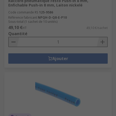
Raccord pneumatique Festo Push-in 8 mm,
Enfichable Push-in 8 mm, Laiton nickelé
Code commande RS
125-9586
Référence fabricant
NPQH-D-Q8-E-P10
Sous-total (1 sachet de 10 unités)
49,10 €
HT
49,10 €/sachet
Quantité
Ajouter