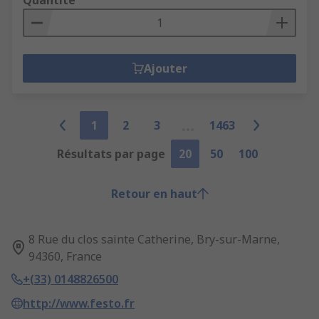
Ajouter
1
2
3
1463
Résultats par page
20
50
100
Retour en haut
8 Rue du clos sainte Catherine, Bry-sur-Marne,
94360, France
+(33) 0148826500
http://www.festo.fr