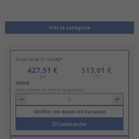
Voir la catégorie
Sous-total (1 unité)*
427,51 €
513,01 €
HT
TTC
Add
Unité
to
Sélectionner ou entrer la quantité
Basket
Vérifier les dates de livraison
Commander