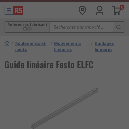
0
Références fabricant
/
Roulements et
/
Mouvements
/
Guidages
joints
linéaires
linéaires
Guide linéaire Festo ELFC