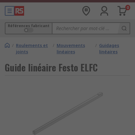
0
Références fabricant
/
Roulements et
/
Mouvements
/
Guidages
joints
linéaires
linéaires
Guide linéaire Festo ELFC