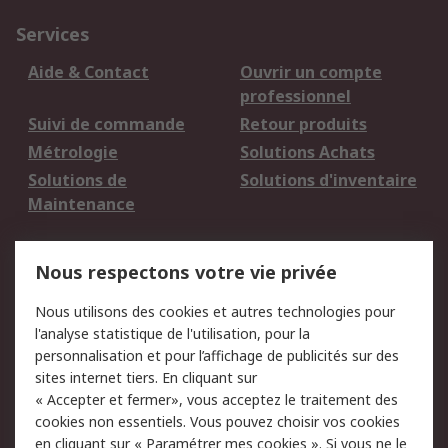
Services
Aide & Contact
Ouvrir un compte
professionnel
Suivi de commande
Retour produits
Métrologie
Solutions Achats
Solutions de
Solutions d'inventaire
Maintenance
Mentions Légales
Nous respectons votre vie privée
Conditions d'utilisation
Politique de cookies
Nous utilisons des cookies et autres technologies pour
du site
l'analyse statistique de l'utilisation, pour la
Politique de protection
Sécurité des E-mails
personnalisation et pour l’affichage de publicités sur des
des données - Mise à
sites internet tiers. En cliquant sur
jour
« Accepter et fermer», vous acceptez le traitement des
Conditions générales
Politique anti-
cookies non essentiels. Vous pouvez choisir vos cookies
de vente
corruption
en cliquant sur « Paramétrer mes cookies ». Si vous ne le