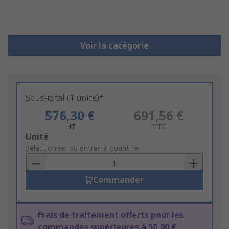
Voir la catégorie
Sous-total (1 unité)*
576,30 €
691,56 €
HT
TTC
Add
Unité
to
Sélectionner ou entrer la quantité
Basket
Commander
Frais de traitement offerts pour les
commandes supérieures à 50,00 €