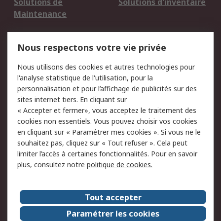
Solutions de
Solutions d'inventaire
Maintenance
Mentions Légales
Nous respectons votre vie privée
Conditions d'utilisation
Politique de cookies
Nous utilisons des cookies et autres technologies pour
du site
l'analyse statistique de l'utilisation, pour la
Politique de protection
Sécurité des E-mails
personnalisation et pour l’affichage de publicités sur des
des données - Mise à
sites internet tiers. En cliquant sur
jour
« Accepter et fermer», vous acceptez le traitement des
Conditions générales
Politique anti-
cookies non essentiels. Vous pouvez choisir vos cookies
de vente
corruption
en cliquant sur « Paramétrer mes cookies ». Si vous ne le
souhaitez pas, cliquez sur « Tout refuser ». Cela peut
Campagnes marketing
limiter l’accès à certaines fonctionnalités. Pour en savoir
plus, consultez notre
politique de cookies.
A propos de RS
A propos de RS France
Evénements
Tout accepter
Le groupe RS Group Plc
Presse
Paramétrer les cookies
RS dans le monde
Démarche RSE