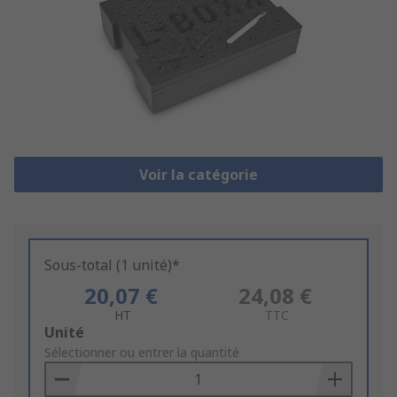
Voir la catégorie
Sous-total (1 unité)*
20,07 €
24,08 €
HT
TTC
Add
Unité
to
Sélectionner ou entrer la quantité
Basket