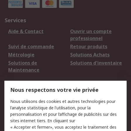
Services
Aide & Contact
Ouvrir un compte
professionnel
Suivi de commande
Retour produits
Métrologie
Solutions Achats
Solutions de
Solutions d'inventaire
Maintenance
Mentions Légales
Nous respectons votre vie privée
Conditions d'utilisation
Politique de cookies
Nous utilisons des cookies et autres technologies pour
du site
l'analyse statistique de l'utilisation, pour la
Politique de protection
Sécurité des E-mails
personnalisation et pour l’affichage de publicités sur des
des données - Mise à
sites internet tiers. En cliquant sur
jour
« Accepter et fermer», vous acceptez le traitement des