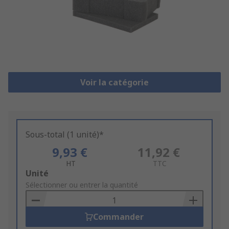
Voir la catégorie
Sous-total (1 unité)*
9,93 €
11,92 €
HT
TTC
Add
Unité
to
Sélectionner ou entrer la quantité
Basket
Commander