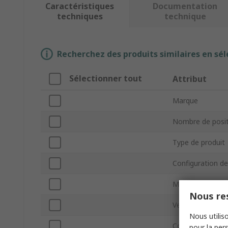
Caractéristiques
Documentation
techniques
technique
Recherchez des produits similaires en sél
Sélectionner tout
Attribut
Marque
Nombre de posit
Type de produit
Configuration d
Matériau du boît
Nous res
Verrouillage de c
Nous utiliso
Courant du con
pour la pers