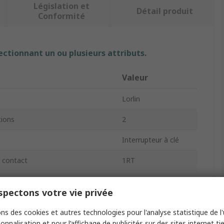
Législation et
Détail produit
Conformité
ectionnant un ou plusieurs attributs.
Valeur
Lorlin
ions
2
Interrupteur à clé
e contact
1RT
ier
Nylon
pectons votre vie privée
lé
Oui
ns des cookies et autres technologies pour l'analyse statistique de l'u
tact de commutation
5A
onnalisation et pour l’affichage de publicités sur des sites internet tie