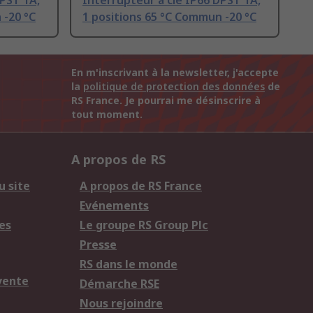
DPST 1A,
Interrupteur à clé IP66 DPST 1A,
 -20 °C
1 positions 65 °C Commun -20 °C
En m'inscrivant à la newsletter, j'accepte
la
politique de protection des données
de
RS France. Je pourrai me désinscrire à
tout moment.
A propos de RS
u site
A propos de RS France
Evénements
es
Le groupe RS Group Plc
Presse
RS dans le monde
vente
Démarche RSE
Nous rejoindre