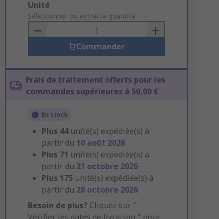
Add
Unité
to
Sélectionner ou entrer la quantité
Basket
Commander
Frais de traitement offerts pour les
commandes supérieures à 50,00 €
En stock
Plus
44
unité(s) expédiée(s) à
partir du
10 août 2026
Plus
71
unité(s) expédiée(s) à
partir du
21 octobre 2026
Plus
175
unité(s) expédiée(s) à
partir du
28 octobre 2026
Besoin de plus?
Cliquez sur "
Vérifier les dates de livraison " pour