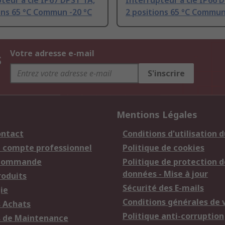
teur à clé IP67 DPST 1A,
Interrupteur à clé IP66 
ons 65 °C Commun -20 °C
2 positions 65 °C Commun
s
Votre adresse e-mail
S'inscrire
Mentions Légales
ontact
Conditions d'utilisation d
n compte professionnel
Politique de cookies
 commande
Politique de protection d
données - Mise à jour
roduits
Sécurité des E-mails
ie
Conditions générales de 
s Achats
Politique anti-corruption
s de Maintenance