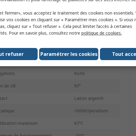
IP67
et fermer», vous acceptez le traitement des cookies non essentiels.
sir vos cookies en cliquant sur « Paramétrer mes cookies ». Si vous n
Commun
s, cliquez sur « Tout refuser ». Cela peut limiter l’accès à certaines
ités. Pour en savoir plus, consultez notre
politique de cookies.
ison
Soudure
ein
Conique
ut refuser
Paramétrer les cookies
Tout acc
act CA
115V c.a.
gations
RoHS
on de clé
90°
tact
Laiton argenté
canique
10000Operations
tilisation maximum
65°C
nimum de fonctionnement
-20°C