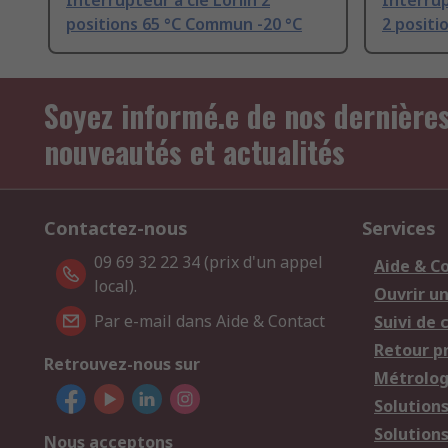
Interrupteur à clé Lorlin 2
Interrup
positions 65 °C Commun -20 °C
2 positi
Soyez informé.e de nos dernière
nouveautés et actualités
Contactez-nous
Services
09 69 32 22 34 (prix d'un appel
Aide & C
local).
Ouvrir u
Par e-mail dans Aide & Contact
Suivi de
Retour p
Retrouvez-nous sur
Métrolog
Solution
Solution
Nous acceptons