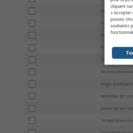
cliquant sur
Indice IP
« Accepter 
pouvez choi
Type de clé
souhaitez pa
fonctionnal
Type de termina
Forme du chanfr
To
Tension de cont
Normes/homolo
Angle d'indexati
Matériau de con
Durée de vie mé
Température d'u
Température mi