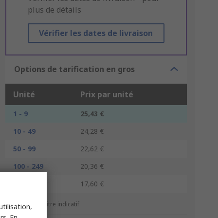
plus de détails
Vérifier les dates de livraison
Options de tarification en gros
Unité
Prix par unité
1 - 9
25,43 €
10 - 49
24,28 €
50 - 99
22,62 €
100 - 249
20,36 €
250 +
17,60 €
*Prix donné à titre indicatif
tilisation,
rs. En