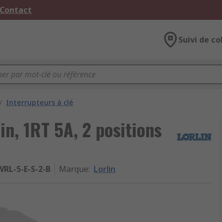
 Contact
Suivi de co
/
Interrupteurs à clé
in, 1RT 5A, 2 positions
WRL-5-E-S-2-B
Marque
:
Lorlin