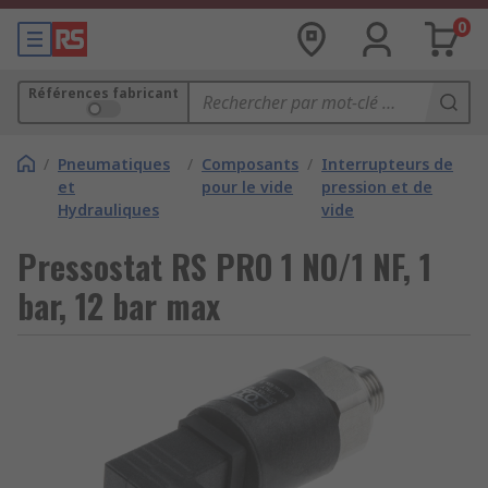
0
Références fabricant
/
Pneumatiques
/
Composants
/
Interrupteurs de
et
pour le vide
pression et de
Hydrauliques
vide
Pressostat RS PRO 1 NO/1 NF, 1
bar, 12 bar max