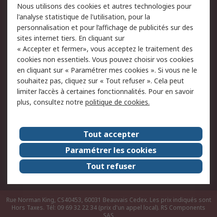
Nous utilisons des cookies et autres technologies pour
du site
l'analyse statistique de l'utilisation, pour la
Politique de protection
Sécurité des E-mails
personnalisation et pour l’affichage de publicités sur des
des données - Mise à
sites internet tiers. En cliquant sur
jour
« Accepter et fermer», vous acceptez le traitement des
Conditions générales
Politique anti-
cookies non essentiels. Vous pouvez choisir vos cookies
de vente
corruption
en cliquant sur « Paramétrer mes cookies ». Si vous ne le
souhaitez pas, cliquez sur « Tout refuser ». Cela peut
Campagnes marketing
limiter l’accès à certaines fonctionnalités. Pour en savoir
plus, consultez notre
politique de cookies.
A propos de RS
A propos de RS France
Evénements
Tout accepter
Le groupe RS Group Plc
Presse
Paramétrer les cookies
RS dans le monde
Démarche RSE
Tout refuser
Nous rejoindre
RS Particuliers
Rue Norman King, CS40453, 60031 Beauvais Cedex. Les prix indiqués sont
Hors Taxes. Tél: 09 69 32 22 34 (prix d'un appel local).
RS Components
SAS