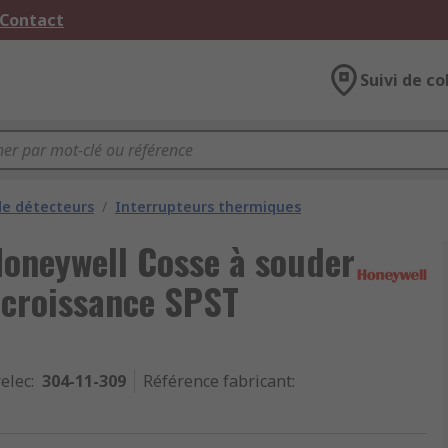
 Contact
Suivi de co
e détecteurs
/
Interrupteurs thermiques
Honeywell Cosse à souder
 croissance SPST
relec
:
304-11-309
Référence fabricant
: