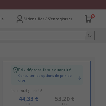
0
lis
S’identifier / S'enregistrer
Prix dégressifs sur quantité
Consulter les options de prix de
gros
Sous-total (1 unité)*
44,33 €
53,20 €
HT
TTC