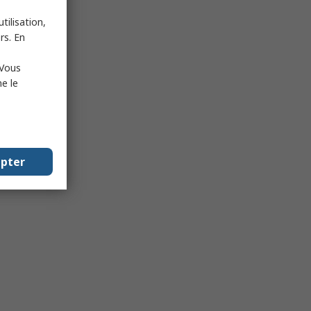
tilisation,
rs. En
 Vous
e le
epter