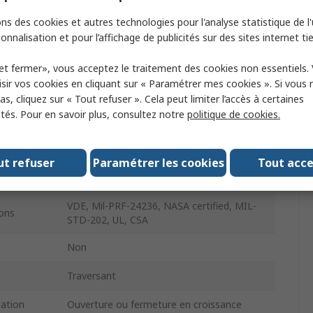
meture
135°C
ns des cookies et autres technologies pour l'analyse statistique de l'u
Bimétallique
onnalisation et pour l’affichage de publicités sur des sites internet tie
tact
SPST
et fermer», vous acceptez le traitement des cookies non essentiels.
sir vos cookies en cliquant sur « Paramétrer mes cookies ». Si vous n
CA
250V c.a.
s, cliquez sur « Tout refuser ». Cela peut limiter l’accès à certaines
ités. Pour en savoir plus, consultez notre
politique de cookies.
Cosse à souder
10A
ut refuser
Paramétrer les cookies
Tout acc
2455R
VDE, Mil-PRF-24236, NASA certified, MIL-
ons
STD-202, UL, CSA
Non
Traversant
ation
Ouverture ou fermeture en croissance