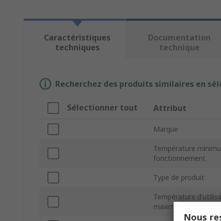
Caractéristiques
Documentation
techniques
technique
Recherchez des produits similaires en sél
Sélectionner tout
Attribut
Marque
Température minim
fonctionnement
Type de produit
Température d'utilis
maximum
Nous res