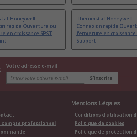
tat Honeywell
Thermostat Honeywell
on rapide Ouverture ou
Connexion rapide Ouvert
re en croissance SPST
fermeture en croissance
ant
Support
s
Votre adresse e-mail
S'inscrire
Mentions Légales
ontact
Conditions d'utilisation d
n compte professionnel
Politique de cookies
 commande
Politique de protection d