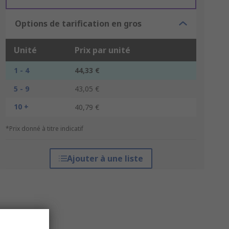
Options de tarification en gros
Unité
Prix par unité
1 - 4
44,33 €
5 - 9
43,05 €
10 +
40,79 €
*Prix donné à titre indicatif
Ajouter à une liste