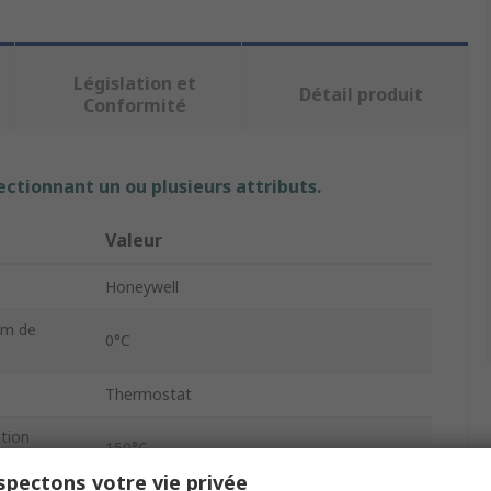
Législation et
Détail produit
Conformité
ectionnant un ou plusieurs attributs.
Valeur
Honeywell
um de
0°C
Thermostat
ation
150°C
pectons votre vie privée