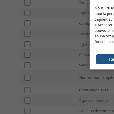
Température de fer
Nous utiliso
Type de thermostat
pour la pers
cliquant sur
Configuration de con
« Accepter 
pouvez choi
Tension de contact 
souhaitez pa
fonctionnal
Type de terminaison
Courant de contact
To
Série
Normes/homologati
Certification ATEX
Type de montage
Fonction de commut