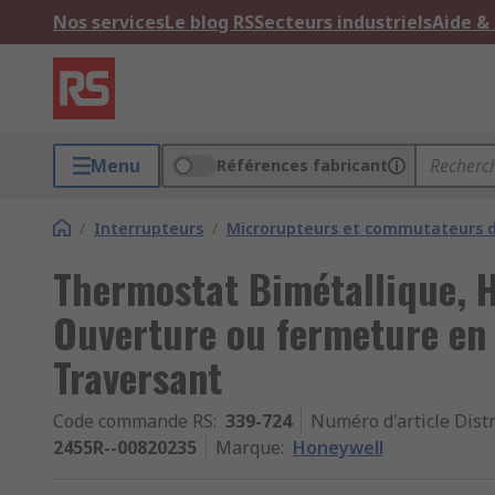
Nos services
Le blog RS
Secteurs industriels
Aide &
Menu
Références fabricant
/
Interrupteurs
/
Microrupteurs et commutateurs d
Thermostat Bimétallique, 
Ouverture ou fermeture en
Traversant
Code commande RS
:
339-724
Numéro d'article Dist
2455R--00820235
Marque
:
Honeywell