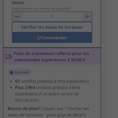
Add
Unité
to
Sélectionner ou entrer la quantité
Basket
Vérifier les dates de livraison
Commander
Frais de traitement offerts pour les
commandes supérieures à 50,00 €
En stock
61
unité(s) prête(s) à être expédiée(s)
Plus
2 964
unité(s) prête(s) à être
expédiée(s) d'un autre centre de
distribution
Besoin de plus?
Cliquez sur " Vérifier les
dates de livraison " pour plus de détails