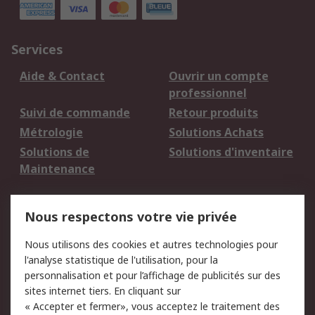
Services
Aide & Contact
Ouvrir un compte
professionnel
Suivi de commande
Retour produits
Métrologie
Solutions Achats
Solutions de
Solutions d'inventaire
Maintenance
Mentions Légales
Nous respectons votre vie privée
Conditions d'utilisation
Politique de cookies
Nous utilisons des cookies et autres technologies pour
du site
l'analyse statistique de l'utilisation, pour la
Politique de protection
Sécurité des E-mails
personnalisation et pour l’affichage de publicités sur des
des données - Mise à
sites internet tiers. En cliquant sur
jour
« Accepter et fermer», vous acceptez le traitement des