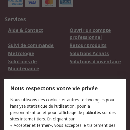
Services
Aide & Contact
Ouvrir un compte
professionnel
Suivi de commande
Retour produits
Métrologie
Solutions Achats
Solutions de
Solutions d'inventaire
Maintenance
Mentions Légales
Nous respectons votre vie privée
Conditions d'utilisation
Politique de cookies
Nous utilisons des cookies et autres technologies pour
du site
l'analyse statistique de l'utilisation, pour la
Politique de protection
Sécurité des E-mails
personnalisation et pour l’affichage de publicités sur des
des données - Mise à
sites internet tiers. En cliquant sur
jour
« Accepter et fermer», vous acceptez le traitement des