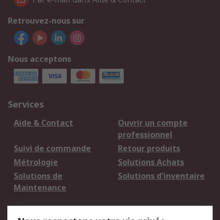
Retrouvez-nous sur
Nous acceptons
Services
Aide & Contact
Ouvrir un compte
professionnel
Suivi de commande
Retour produits
Métrologie
Solutions Achats
Solutions de
Solutions d'inventaire
Maintenance
Mentions Légales