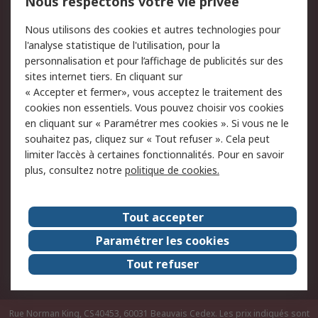
Nous respectons votre vie privée
Conditions d'utilisation
Politique de cookies
Nous utilisons des cookies et autres technologies pour
du site
l'analyse statistique de l'utilisation, pour la
Politique de protection
Sécurité des E-mails
personnalisation et pour l’affichage de publicités sur des
des données - Mise à
sites internet tiers. En cliquant sur
jour
« Accepter et fermer», vous acceptez le traitement des
Conditions générales
Politique anti-
cookies non essentiels. Vous pouvez choisir vos cookies
de vente
corruption
en cliquant sur « Paramétrer mes cookies ». Si vous ne le
souhaitez pas, cliquez sur « Tout refuser ». Cela peut
Campagnes marketing
limiter l’accès à certaines fonctionnalités. Pour en savoir
plus, consultez notre
politique de cookies.
A propos de RS
A propos de RS France
Evénements
Tout accepter
Le groupe RS Group Plc
Presse
Paramétrer les cookies
RS dans le monde
Démarche RSE
Tout refuser
Nous rejoindre
RS Particuliers
Rue Norman King, CS40453, 60031 Beauvais Cedex. Les prix indiqués sont