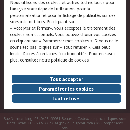
Nous utilisons des cookies et autres technologies pour
du site
l'analyse statistique de l'utilisation, pour la
Politique de protection
Sécurité des E-mails
personnalisation et pour l’affichage de publicités sur des
des données - Mise à
sites internet tiers. En cliquant sur
jour
« Accepter et fermer», vous acceptez le traitement des
Conditions générales
Politique anti-
cookies non essentiels. Vous pouvez choisir vos cookies
de vente
corruption
en cliquant sur « Paramétrer mes cookies ». Si vous ne le
souhaitez pas, cliquez sur « Tout refuser ». Cela peut
Campagnes marketing
limiter l’accès à certaines fonctionnalités. Pour en savoir
plus, consultez notre
politique de cookies.
A propos de RS
A propos de RS France
Evénements
Tout accepter
Le groupe RS Group Plc
Presse
Paramétrer les cookies
RS dans le monde
Démarche RSE
Tout refuser
Nous rejoindre
RS Particuliers
Rue Norman King, CS40453, 60031 Beauvais Cedex. Les prix indiqués sont
Hors Taxes. Tél: 09 69 32 22 34 (prix d'un appel local).
RS Components
SAS