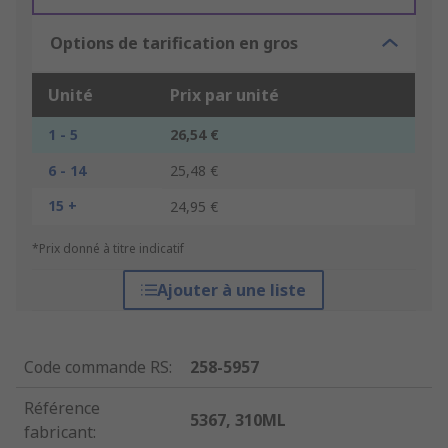
Options de tarification en gros
Unité
Prix par unité
1 - 5
26,54 €
6 - 14
25,48 €
15 +
24,95 €
*Prix donné à titre indicatif
Ajouter à une liste
Code commande RS
:
258-5957
Référence
5367, 310ML
fabricant
: