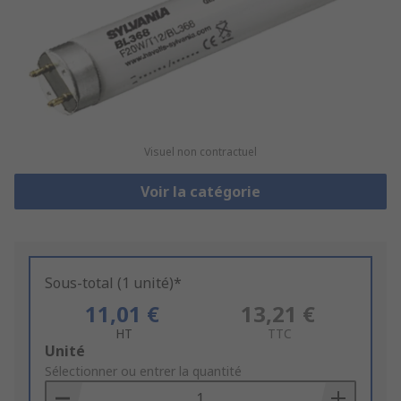
Visuel non contractuel
Voir la catégorie
Sous-total (1 unité)*
11,01 €
13,21 €
HT
TTC
Add
Unité
to
Sélectionner ou entrer la quantité
Basket