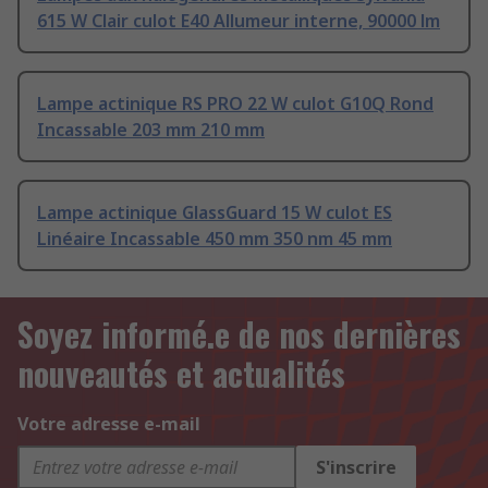
615 W Clair culot E40 Allumeur interne, 90000 lm
Lampe actinique RS PRO 22 W culot G10Q Rond
Incassable 203 mm 210 mm
Lampe actinique GlassGuard 15 W culot ES
Linéaire Incassable 450 mm 350 nm 45 mm
Soyez informé.e de nos dernières
nouveautés et actualités
Votre adresse e-mail
S'inscrire