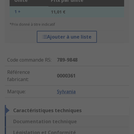
Unité
Prix par unité
1 +
11,01 €
*Prix donné à titre indicatif
Ajouter à une liste
Code commande RS
:
789-9848
Référence
0000361
fabricant
:
Marque
:
Sylvania
Caractéristiques techniques
Documentation technique
Législation et Conformité