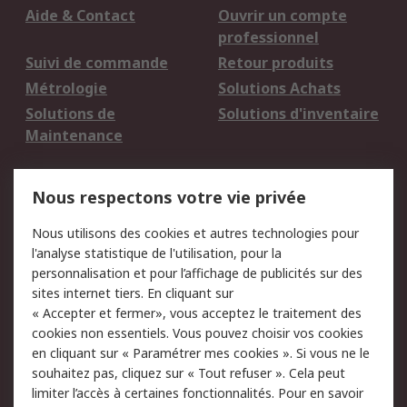
Aide & Contact
Ouvrir un compte
professionnel
Suivi de commande
Retour produits
Métrologie
Solutions Achats
Solutions de
Solutions d'inventaire
Maintenance
Mentions Légales
Nous respectons votre vie privée
Conditions d'utilisation
Politique de cookies
Nous utilisons des cookies et autres technologies pour
du site
l'analyse statistique de l'utilisation, pour la
Politique de protection
Sécurité des E-mails
personnalisation et pour l’affichage de publicités sur des
des données - Mise à
sites internet tiers. En cliquant sur
jour
« Accepter et fermer», vous acceptez le traitement des
Conditions générales
Politique anti-
cookies non essentiels. Vous pouvez choisir vos cookies
de vente
corruption
en cliquant sur « Paramétrer mes cookies ». Si vous ne le
souhaitez pas, cliquez sur « Tout refuser ». Cela peut
Campagnes marketing
limiter l’accès à certaines fonctionnalités. Pour en savoir