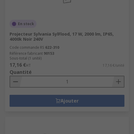
En stock
Projecteur Sylvania SylFlood, 17 W, 2000 lm, IP65,
4000k Noir 240V
Code commande RS
622-310
Référence fabricant
90153
Sous-total (1 unité)
17,16 €
HT
17,16 €/unité
Quantité
Ajouter