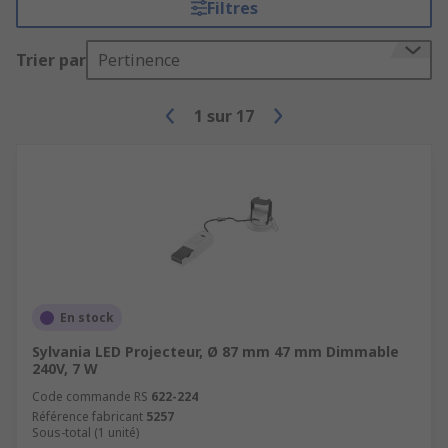
Filtres
Trier par
Pertinence
1
sur
17
En stock
Sylvania LED Projecteur, Ø 87 mm 47 mm Dimmable
240V, 7 W
Code commande RS
622-224
Référence fabricant
5257
Sous-total (1 unité)