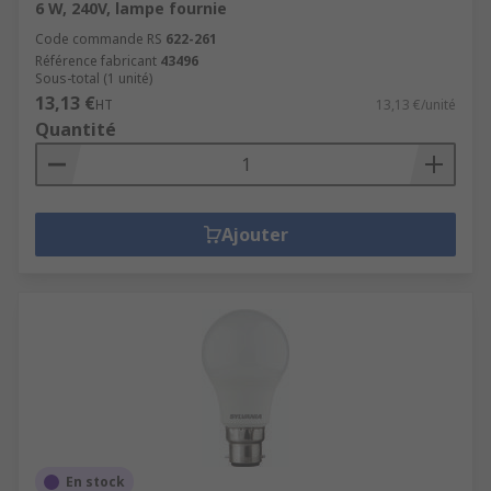
6 W, 240V, lampe fournie
Code commande RS
622-261
Référence fabricant
43496
Sous-total (1 unité)
13,13 €
HT
13,13 €/unité
Quantité
Ajouter
En stock