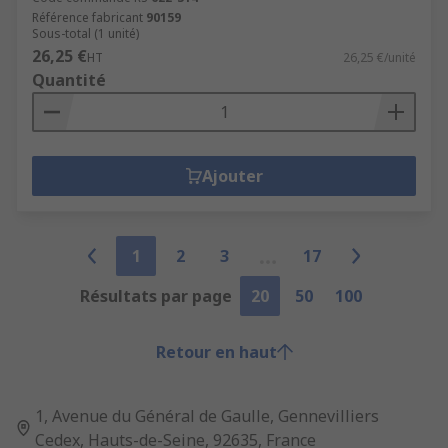
Référence fabricant
90159
Sous-total (1 unité)
26,25 €
HT
26,25 €/unité
Quantité
Ajouter
1
2
3
17
Résultats par page
20
50
100
Retour en haut
1, Avenue du Général de Gaulle, Gennevilliers
Cedex, Hauts-de-Seine, 92635, France