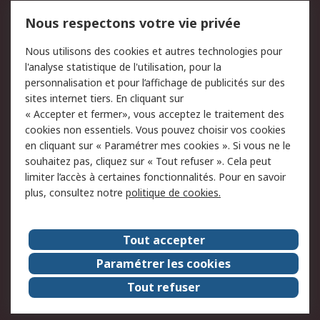
Mentions Légales
Nous respectons votre vie privée
Conditions d'utilisation
Politique de cookies
Nous utilisons des cookies et autres technologies pour
du site
l'analyse statistique de l'utilisation, pour la
Politique de protection
Sécurité des E-mails
personnalisation et pour l’affichage de publicités sur des
des données - Mise à
sites internet tiers. En cliquant sur
jour
« Accepter et fermer», vous acceptez le traitement des
Conditions générales
Politique anti-
cookies non essentiels. Vous pouvez choisir vos cookies
de vente
corruption
en cliquant sur « Paramétrer mes cookies ». Si vous ne le
souhaitez pas, cliquez sur « Tout refuser ». Cela peut
Campagnes marketing
limiter l’accès à certaines fonctionnalités. Pour en savoir
plus, consultez notre
politique de cookies.
A propos de RS
A propos de RS France
Evénements
Tout accepter
Le groupe RS Group Plc
Presse
Paramétrer les cookies
RS dans le monde
Démarche RSE
Tout refuser
Nous rejoindre
RS Particuliers