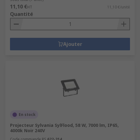
11,10 €
HT
11,10 €/unité
Quantité
Ajouter
En stock
Projecteur Sylvania SylFlood, 58 W, 7000 lm, IP65,
4000k Noir 240V
Code commande RS
622-314