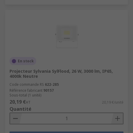
En stock
Projecteur Sylvania SylFlood, 26 W, 3000 lm, IP65,
4000k Neutre
Code commande RS
622-285
Référence fabricant
90157
Sous-total (1 unité)
20,19 €
HT
20,19 €/unité
Quantité