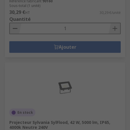
Référence fabricant
90160
Sous-total (1 unité)
30,29 €
HT
30,29 €/unité
Quantité
Ajouter
En stock
Projecteur Sylvania SylFlood, 42 W, 5000 lm, IP65,
4000k Neutre 240V