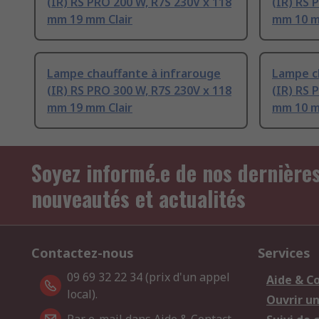
(IR) RS PRO 200 W, R7S 230V x 118
(IR) RS 
mm 19 mm Clair
mm 10 m
Lampe chauffante à infrarouge
Lampe c
(IR) RS PRO 300 W, R7S 230V x 118
(IR) RS 
mm 19 mm Clair
mm 10 
Soyez informé.e de nos dernière
nouveautés et actualités
Contactez-nous
Services
09 69 32 22 34 (prix d'un appel
Aide & C
local).
Ouvrir u