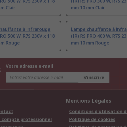
PRO 500 W, R7S 230V x 118
(IR) RS PRO 300 W, R7S 23
m Clair
mm 10 mm Clair
hauffante à infrarouge
Lampe chauffante à infr
PRO 500 W, R7S 230V x 118
(IR) RS PRO 400 W, R7S 23
mm Rouge
mm 10 mm Rouge
s
Votre adresse e-mail
S'inscrire
Mentions Légales
ontact
Conditions d'utilisation d
n compte professionnel
Politique de cookies