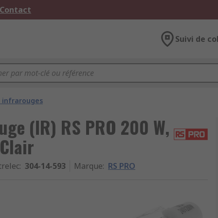
 Contact
Suivi de co
infrarouges
ouge (IR) RS PRO 200 W,
Clair
trelec
:
304-14-593
Marque
:
RS PRO