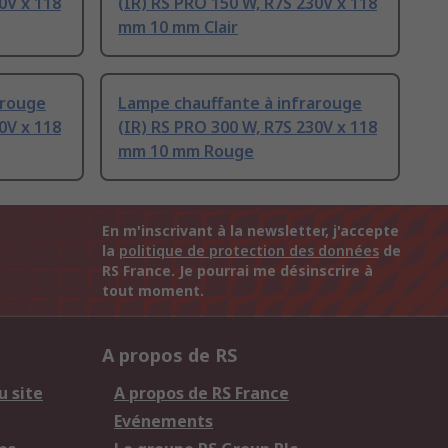
0V x 118
(IR) RS PRO 150 W, R7S 230V x 118
mm 10 mm Clair
arouge
Lampe chauffante à infrarouge
0V x 118
(IR) RS PRO 300 W, R7S 230V x 118
mm 10 mm Rouge
En m'inscrivant à la newsletter, j'accepte
la
politique de protection des données
de
RS France. Je pourrai me désinscrire à
tout moment.
A propos de RS
u site
A propos de RS France
Evénements