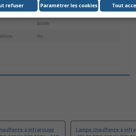
ut refuser
Paramétrer les cookies
Tout acc
pe
Clair
8000h
ations
No
hauffante à infrarouge
Lampe chauffante à infr