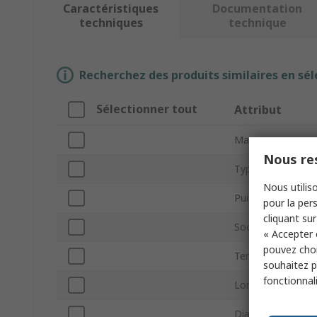
Caractéristiques
Documentation
techniques
technique
Recherchez des produits similaires en sél
Sélectionner tout
Attribut
Marque
Nous res
Type de produit
Nous utiliso
Puissance
pour la pers
cliquant sur
Socle/fiche femel
« Accepter 
pouvez choi
Tension
souhaitez pa
fonctionnal
Longueur
Diamètre