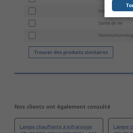
To
Finition de la lam
Durée de vie
Normes/homolog
Trouver des produits similaires
Nos clients ont également consulté
Lampe chauffante à infrarouge
Lampe c