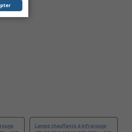
epter
arouge
Lampe chauffante à infrarouge