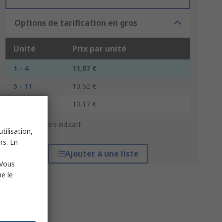
Options de tarification en gros
Unité
Prix par unité
1 - 4
11,07 €
5 - 11
10,62 €
12 +
10,17 €
*Prix donné à titre indicatif
tilisation,
rs. En
Ajouter à une liste
 Vous
e le