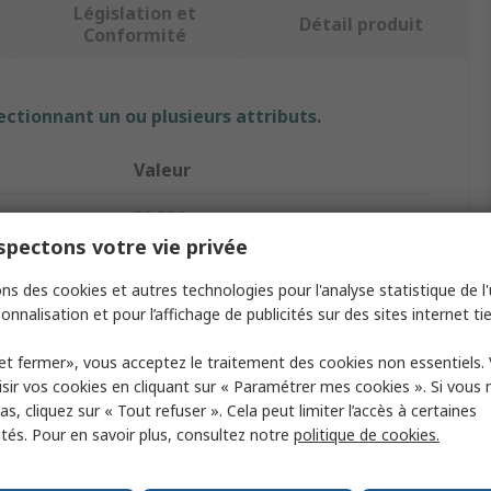
Législation et
Détail produit
Conformité
ectionnant un ou plusieurs attributs.
Valeur
RS PRO
pectons votre vie privée
Lampe chauffante à infrarouge (IR)
ns des cookies et autres technologies pour l'analyse statistique de l'u
200W
onnalisation et pour l’affichage de publicités sur des sites internet tie
le de lampe
R7S
et fermer», vous acceptez le traitement des cookies non essentiels.
sir vos cookies en cliquant sur « Paramétrer mes cookies ». Si vous n
230V
s, cliquez sur « Tout refuser ». Cela peut limiter l’accès à certaines
ités. Pour en savoir plus, consultez notre
politique de cookies.
118mm
10mm