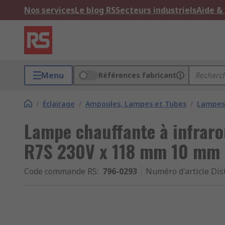
Nos services
Le blog RS
Secteurs industriels
Aide &
Menu
Références fabricant
/
Éclairage
/
Ampoules, Lampes et Tubes
/
Lampes 
Lampe chauffante à infrar
R7S 230V x 118 mm 10 mm 
Code commande RS
:
796-0293
Numéro d'article Dis