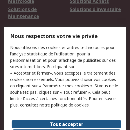
Métrologie
Solutions Achats
Solutions de
Solutions d'inventaire
Maintenance
Mentions Légales
Nous respectons votre vie privée
Conditions d'utilisation
Politique de cookies
Nous utilisons des cookies et autres technologies pour
du site
l'analyse statistique de l'utilisation, pour la
Politique de protection
Sécurité des E-mails
personnalisation et pour l’affichage de publicités sur des
des données - Mise à
sites internet tiers. En cliquant sur
jour
« Accepter et fermer», vous acceptez le traitement des
Conditions générales
Politique anti-
cookies non essentiels. Vous pouvez choisir vos cookies
de vente
corruption
en cliquant sur « Paramétrer mes cookies ». Si vous ne le
souhaitez pas, cliquez sur « Tout refuser ». Cela peut
Campagnes marketing
limiter l’accès à certaines fonctionnalités. Pour en savoir
plus, consultez notre
politique de cookies.
A propos de RS
A propos de RS France
Evénements
Tout accepter
Le groupe RS Group Plc
Presse