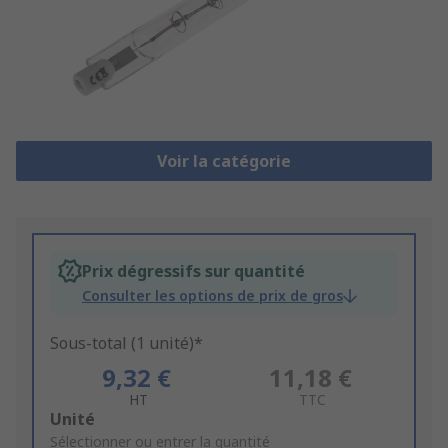
Voir la catégorie
Prix dégressifs sur quantité
Consulter les options de prix de gros
Sous-total (1 unité)*
9,32 €
11,18 €
HT
TTC
Add
Unité
to
Sélectionner ou entrer la quantité