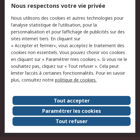
Mentions Légales
Nous respectons votre vie privée
Conditions d'utilisation
Politique de cookies
Nous utilisons des cookies et autres technologies pour
du site
l'analyse statistique de l'utilisation, pour la
Politique de protection
Sécurité des E-mails
personnalisation et pour l’affichage de publicités sur des
des données - Mise à
sites internet tiers. En cliquant sur
jour
« Accepter et fermer», vous acceptez le traitement des
Conditions générales
Politique anti-
cookies non essentiels. Vous pouvez choisir vos cookies
de vente
corruption
en cliquant sur « Paramétrer mes cookies ». Si vous ne le
souhaitez pas, cliquez sur « Tout refuser ». Cela peut
Campagnes marketing
limiter l’accès à certaines fonctionnalités. Pour en savoir
plus, consultez notre
politique de cookies.
A propos de RS
A propos de RS France
Evénements
Tout accepter
Le groupe RS Group Plc
Presse
Paramétrer les cookies
RS dans le monde
Démarche RSE
Tout refuser
Nous rejoindre
RS Particuliers