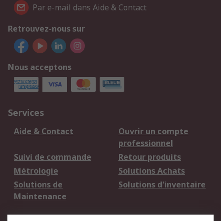
Par e-mail dans Aide & Contact
Retrouvez-nous sur
Nous acceptons
Services
Aide & Contact
Ouvrir un compte
professionnel
Suivi de commande
Retour produits
Métrologie
Solutions Achats
Solutions de
Solutions d'inventaire
Maintenance