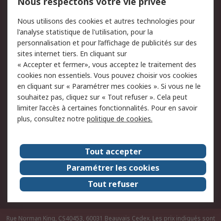
Nous respectons votre vie privée
Conditions d'utilisation
Politique de cookies
Nous utilisons des cookies et autres technologies pour
du site
l'analyse statistique de l'utilisation, pour la
Politique de protection
Sécurité des E-mails
personnalisation et pour l’affichage de publicités sur des
des données - Mise à
sites internet tiers. En cliquant sur
jour
« Accepter et fermer», vous acceptez le traitement des
Conditions générales
Politique anti-
cookies non essentiels. Vous pouvez choisir vos cookies
de vente
corruption
en cliquant sur « Paramétrer mes cookies ». Si vous ne le
souhaitez pas, cliquez sur « Tout refuser ». Cela peut
Campagnes marketing
limiter l’accès à certaines fonctionnalités. Pour en savoir
plus, consultez notre
politique de cookies.
A propos de RS
A propos de RS France
Evénements
Tout accepter
Le groupe RS Group Plc
Presse
Paramétrer les cookies
RS dans le monde
Démarche RSE
Tout refuser
Nous rejoindre
RS Particuliers
Rue Norman King, CS40453, 60031 Beauvais Cedex. Les prix indiqués sont