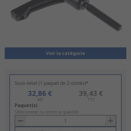
Voir la catégorie
Sous-total (1 paquet de 2 unités)*
32,86 €
39,43 €
HT
TTC
Add
Paquet(s)
to
Sélectionner ou entrer la quantité
Basket