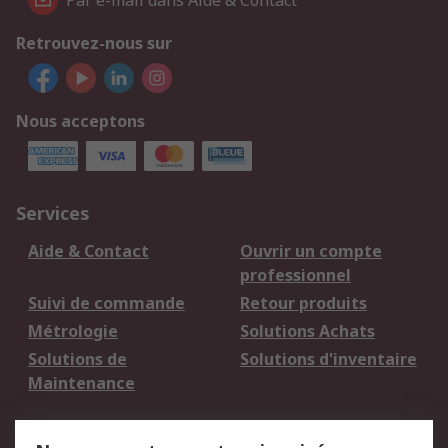
Par e-mail dans Aide & Contact
Retrouvez-nous sur
Nous acceptons
Services
Aide & Contact
Ouvrir un compte
professionnel
Suivi de commande
Retour produits
Métrologie
Solutions Achats
Solutions de
Solutions d'inventaire
Maintenance
Mentions Légales