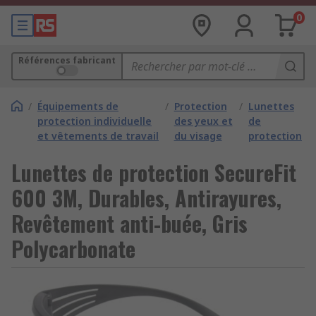
0
Références fabricant
/
Équipements de
/
Protection
/
Lunettes
protection individuelle
des yeux et
de
et vêtements de travail
du visage
protection
Lunettes de protection SecureFit
600 3M, Durables, Antirayures,
Revêtement anti-buée, Gris
Polycarbonate