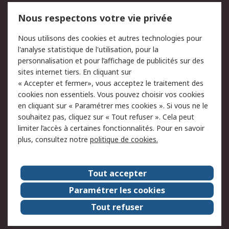
Mentions Légales
Nous respectons votre vie privée
Conditions d'utilisation
Politique de cookies
Nous utilisons des cookies et autres technologies pour
du site
l'analyse statistique de l'utilisation, pour la
Politique de protection
Sécurité des E-mails
personnalisation et pour l’affichage de publicités sur des
des données - Mise à
sites internet tiers. En cliquant sur
jour
« Accepter et fermer», vous acceptez le traitement des
Conditions générales
Politique anti-
cookies non essentiels. Vous pouvez choisir vos cookies
de vente
corruption
en cliquant sur « Paramétrer mes cookies ». Si vous ne le
souhaitez pas, cliquez sur « Tout refuser ». Cela peut
Campagnes marketing
limiter l’accès à certaines fonctionnalités. Pour en savoir
plus, consultez notre
politique de cookies.
A propos de RS
A propos de RS France
Evénements
Tout accepter
Le groupe RS Group Plc
Presse
Paramétrer les cookies
RS dans le monde
Démarche RSE
Tout refuser
Nous rejoindre
RS Particuliers