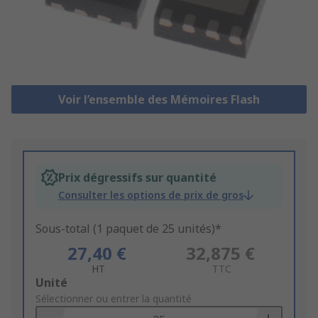
Voir l’ensemble des Mémoires Flash
Prix dégressifs sur quantité
Consulter les options de prix de gros
Sous-total (1 paquet de 25 unités)*
27,40 €
32,875 €
HT
TTC
Add
Unité
to
Sélectionner ou entrer la quantité
Basket