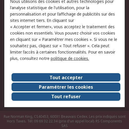
Nous utilisons des cookies et autres technologies pour
du site
l'analyse statistique de l'utilisation, pour la
Politique de protection
Sécurité des E-mails
personnalisation et pour l’affichage de publicités sur des
des données - Mise à
sites internet tiers. En cliquant sur
jour
« Accepter et fermer», vous acceptez le traitement des
Conditions générales
Politique anti-
cookies non essentiels. Vous pouvez choisir vos cookies
de vente
corruption
en cliquant sur « Paramétrer mes cookies ». Si vous ne le
souhaitez pas, cliquez sur « Tout refuser ». Cela peut
Campagnes marketing
limiter l’accès à certaines fonctionnalités. Pour en savoir
plus, consultez notre
politique de cookies.
A propos de RS
A propos de RS France
Evénements
Tout accepter
Le groupe RS Group Plc
Presse
Paramétrer les cookies
RS dans le monde
Démarche RSE
Tout refuser
Nous rejoindre
RS Particuliers
Rue Norman King, CS40453, 60031 Beauvais Cedex. Les prix indiqués sont
Hors Taxes. Tél: 09 69 32 22 34 (prix d'un appel local).
RS Components
SAS